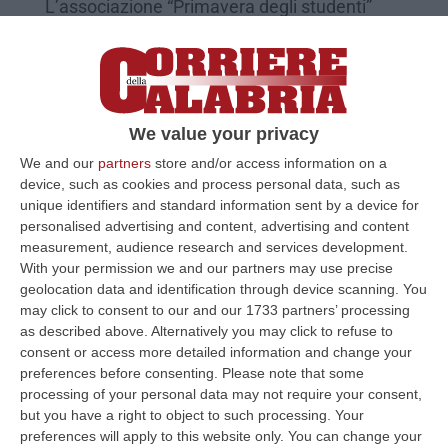
L’associazione “Primavera degli studenti”
chiede chiarimenti alla Regione. Sotto la
lente la condizione di mantenere i contratti di
locazione attivi…
Pubblicato il: 02/06/20 – 9:41
We value your privacy
We and our
partners
store and/or access information on a
device, such as cookies and process personal data, such as
unique identifiers and standard information sent by a device for
personalised advertising and content, advertising and content
measurement, audience research and services development.
With your permission we and our partners may use precise
geolocation data and identification through device scanning. You
may click to consent to our and our 1733 partners’ processing
as described above. Alternatively you may click to refuse to
consent or access more detailed information and change your
preferences before consenting.
Please note that some
processing of your personal data may not require your consent,
«Entro una settimana il bando per il
but you have a right to object to such processing. Your
contributo agli studenti fuori sede»
preferences will apply to this website only. You can change your