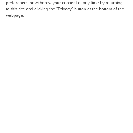
preferences or withdraw your consent at any time by returning
Filippo Pietropaolo (capogruppo di Fratelli
to this site and clicking the "Privacy" button at the bottom of the
d’Italia): «Un aiuto economico alle famiglie
webpage.
che hanno dovuto affrontare un momento di
grave disagio»
Pubblicato il: 17/05/20 – 12:30
«Dalla Regione sussidi per studenti e
lavoratori fuori sede»