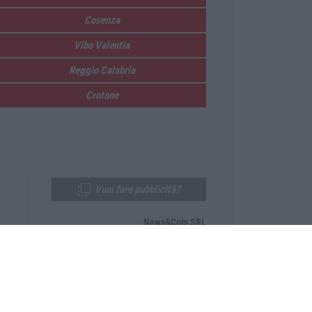
Cosenza
Vibo Valentia
Reggio Calabria
Crotone
Vuoi fare pubblicità?
News&Com SRL
Telefono:
0968-53665
Email:
newsandcom@gmail.com