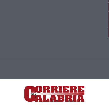
ica di News&Com S.r.l ©2012-
-2026. Tutti i diritti riservati.
ia, Lamezia Terme (CZ)
irettore responsabile Paola Militano |
Privacy