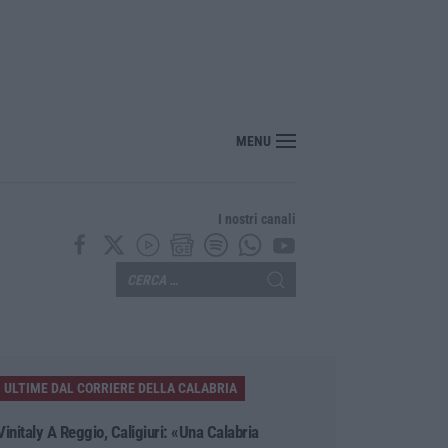
ite false piattaforme di criptovalute, due indagati
MENU
I nostri canali
ULTIME DAL CORRIERE DELLA CALABRIA
Vinitaly A Reggio, Caligiuri: «Una Calabria