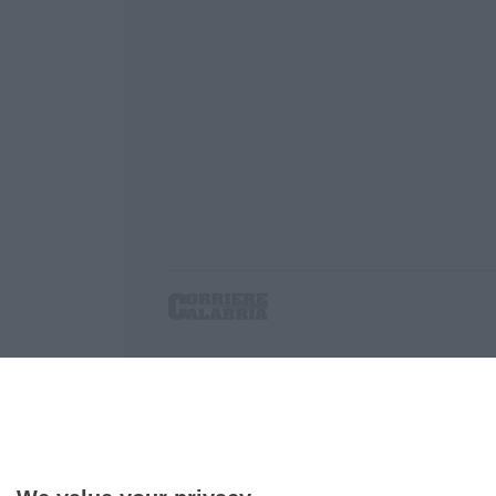
Corriere delle Calabria è una testata giornalist
P.IVA. 03199620794, Via del mare 6/G, S.Eufem
Iscrizione tribunale di Lamezia Terme 5/2011 - D
Effettua una ricerca sul Corriere delle Calabria