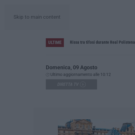
Skip to main content
ULTIME
Vinitaly a Reggio, Caligiuri: «Una Calabria straordinaria che merita di essere rappresentata nel modo giusto»
Rissa tra tifosi durante Real Poliste
Domenica, 09 Agosto
Ultimo aggiornamento alle 10:12
DIRETTA TV