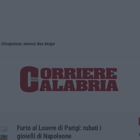
na-Sinopolese, emessi due daspo
Truffa tram
Furto al Louvre di Parigi: rubati i
gioielli di Napoleone