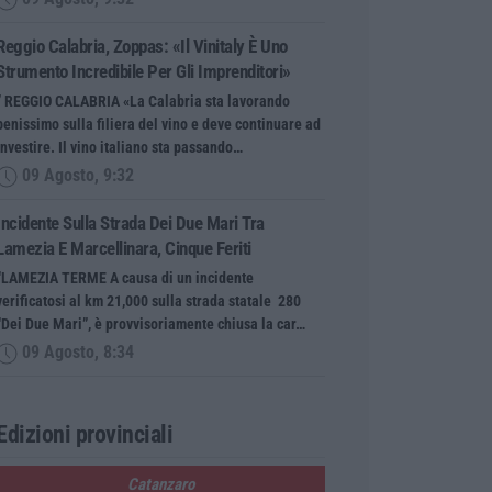
Reggio Calabria, Zoppas: «Il Vinitaly È Uno
Strumento Incredibile Per Gli Imprenditori»
” REGGIO CALABRIA «La Calabria sta lavorando
benissimo sulla filiera del vino e deve continuare ad
investire. Il vino italiano sta passando…
09 Agosto, 9:32
Incidente Sulla Strada Dei Due Mari Tra
Lamezia E Marcellinara, Cinque Feriti
“LAMEZIA TERME A causa di un incidente
verificatosi al km 21,000 sulla strada statale 280
“Dei Due Mari”, è provvisoriamente chiusa la car…
09 Agosto, 8:34
Edizioni provinciali
Catanzaro