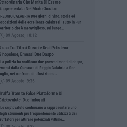
Straordinaria Che Merita Di Essere
Rappresentata Nel Modo Giusto»
“REGGIO CALABRIA Due giorni di vino, storia ed
esposizioni delle eccellenze calabresi. Tutto in «un
territorio che è meraviglioso, sul lungo…
09 Agosto, 10:12
Rissa Tra Tifosi Durante Real Polistena-
Sinopolese, Emessi Due Daspo
“La polizia ha notificato due provvedimenti di daspo,
emessi dalla Questura di Reggio Calabria a fine
luglio, nei confronti di tifosi ritenu…
09 Agosto, 9:36
Truffa Tramite False Piattaforme Di
Criptovalute, Due Indagati
“Le criptovalute continuano a rappresentare uno
degli strumenti più frequentemente utilizzati dai
truffatori per attirare potenziali vittime…
09 Agosto, 9:32