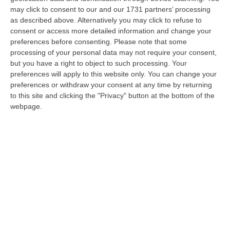
moglie. Lei è accusata di ricettazione
may click to consent to our and our 1731 partners’ processing
dell’arma del delitto
as described above. Alternatively you may click to refuse to
consent or access more detailed information and change your
Pubblicato il: 12/05/22 – 19:07
preferences before consenting.
Please note that some
processing of your personal data may not require your consent,
but you have a right to object to such processing. Your
preferences will apply to this website only. You can change your
preferences or withdraw your consent at any time by returning
to this site and clicking the "Privacy" button at the bottom of the
webpage.
Cassano, aveva accoltellato una
marocchina per gelosia: arrestata una
30enne
La donna è stata arrestata con l’accusa di