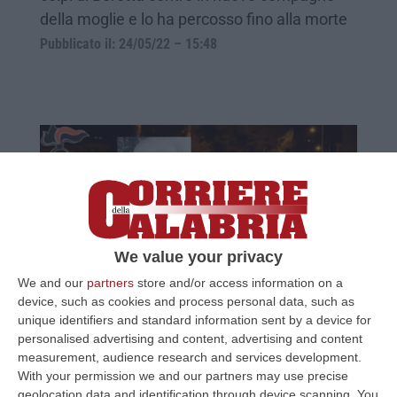
della moglie e lo ha percosso fino alla morte
Pubblicato il: 24/05/22 – 15:48
We value your privacy
We and our
partners
store and/or access information on a
Omicidio di un agente della penitenziaria,
device, such as cookies and process personal data, such as
unique identifiers and standard information sent by a device for
chiesto l’ergastolo per il killer
personalised advertising and content, advertising and content
Guadagnuolo avrebbe agito per gelosia dopo
measurement, audience research and services development.
With your permission we and our partners may use precise
avere visto la vittima in compagnia dell’ex
geolocation data and identification through device scanning. You