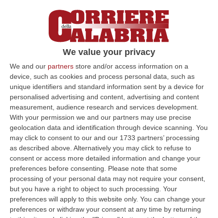
We value your privacy
We and our
partners
store and/or access information on a
device, such as cookies and process personal data, such as
unique identifiers and standard information sent by a device for
Clicca e segui “Corriere della Calabria” su Google News
personalised advertising and content, advertising and content
measurement, audience research and services development.
CATANIA
Ha tentato di uccidere l’uomo con
With your permission we and our partners may use precise
cui aveva avuto una relazione e la moglie del
geolocation data and identification through device scanning. You
may click to consent to our and our 1733 partners’ processing
suo ex accoltellandoli in un parcheggio di un
as described above. Alternatively you may click to refuse to
ritrovo a Catania.
consent or access more detailed information and change your
preferences before consenting.
Please note that some
È l’accusa contestata dalla Procura
processing of your personal data may not require your consent,
distrettuale a una dominicana di 37 anni,
but you have a right to object to such processing. Your
preferences will apply to this website only. You can change your
Ismaela Payano Pichardo, che è stata
preferences or withdraw your consent at any time by returning
arrestata dalla polizia per porto abusivo di