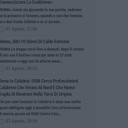
Vannaccizzare La Coalizione»
“ROMA «Conte sta giocando la sua partita, vedremo
se le primarie si faranno, quando e con che formato,
se a due Conte-Schlein o se ci sarann…
07 Agosto, 21:35
Meteo, Altri 10 Giorni Di Caldo Estremo
“ROMA La tregua varrà fino a domani: dopo il record
di ieri con il bollino rosso per tutte le 27 città
monitorate e oggi con 26 allerte mass…
07 Agosto, 20:33
Torna In Calabria: OSM Cerca Professionisti
Calabresi Che Vivono Al Nord E Che Hanno
Voglia Di Rientrare Nella Terra Di Origine
“Se per anni lasciare la Calabria è stata una scelta
quasi obbligata oggi è possibile fare un’inversione
di marcia grazie ad OSM Centro Cala…
07 Agosto, 20:24