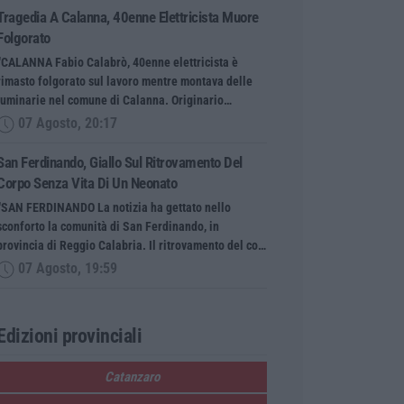
Tragedia A Calanna, 40enne Elettricista Muore
Folgorato
“CALANNA Fabio Calabrò, 40enne elettricista è
rimasto folgorato sul lavoro mentre montava delle
luminarie nel comune di Calanna. Originario…
07 Agosto, 20:17
San Ferdinando, Giallo Sul Ritrovamento Del
Corpo Senza Vita Di Un Neonato
“SAN FERDINANDO La notizia ha gettato nello
sconforto la comunità di San Ferdinando, in
provincia di Reggio Calabria. Il ritrovamento del co…
07 Agosto, 19:59
Edizioni provinciali
Catanzaro