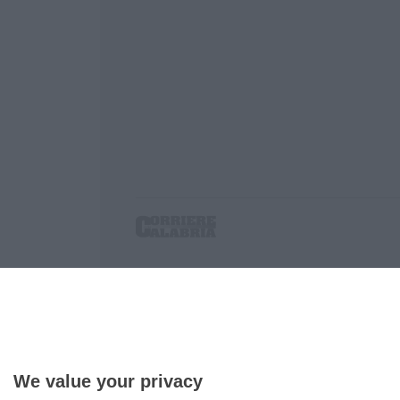
Corriere delle Calabria è una testata giornalist
P.IVA. 03199620794, Via del mare 6/G, S.Eufem
Iscrizione tribunale di Lamezia Terme 5/2011 - D
Effettua una ricerca sul Corriere delle Calabria
We value your privacy