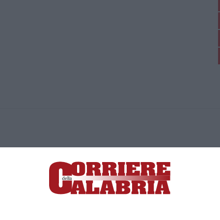
ica di News&Com S.r.l ©2012-
-2026. Tutti i diritti riservati.
ia, Lamezia Terme (CZ)
irettore responsabile Paola Militano |
Privacy