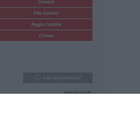
Cosenza
Vibo Valentia
Reggio Calabria
Crotone
Vuoi fare pubblicità?
News&Com SRL
Telefono:
0968-53665
Email:
newsandcom@gmail.com