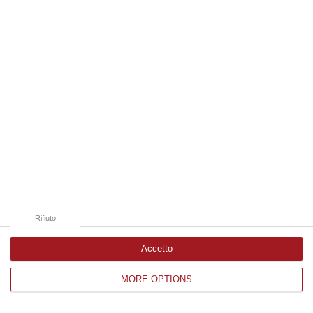
Edizioni provinciali
Catanzaro
Cosenza
Vibo Valentia
Reggio Calabria
Crotone
Rifiuto
Accetto
MORE OPTIONS
Corriere delle Calabria è una testata giornalistica di News&Com S.r.l
©2012-
-2026. Tutti i diritti riservati.