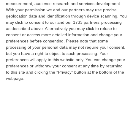
Nella r…
measurement, audience research and services development.
08 Agosto, 14:34
With your permission we and our partners may use precise
geolocation data and identification through device scanning. You
Travolge I Ciclisti E Poi Torna Indietro Per Investirli Ancora:
may click to consent to our and our 1733 partners’ processing
Fermato
as described above. Alternatively you may click to refuse to
consent or access more detailed information and change your
“Una mattinata in bicicletta si è trasformata in una scena di violenza a
preferences before consenting.
Please note that some
Lanzo Torinese, lungo la strada che conduce verso Coassolo. Un auto…
processing of your personal data may not require your consent,
08 Agosto, 13:18
but you have a right to object to such processing. Your
preferences will apply to this website only. You can change your
Investimenti Sostenibili 4.0, 448 Milioni Per Le Imprese Del Sud
preferences or withdraw your consent at any time by returning
“Quattrocentoquarantotto milioni di euro per sostenere gli investimenti
to this site and clicking the "Privacy" button at the bottom of the
innovativi e sostenibili delle imprese del Mezzogiorno, Calabria com…
webpage.
08 Agosto, 12:29
Elettricista Morto Folgorato A Calanna, Disposta L’autopsia:
Sequestrato Il Furgone Della Ditta
“REGGIO CALABRIA La Procura della Repubblica di Reggio Calabria ha
disposto l’autopsia sul corpo di Antonino Fabio Calabrò, l’elettricista d…
08 Agosto, 12:09