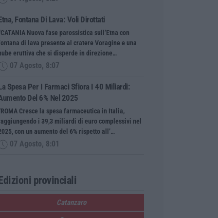
Etna, Fontana Di Lava: Voli Dirottati
“CATANIA Nuova fase parossistica sull’Etna con
fontana di lava presente al cratere Voragine e una
nube eruttiva che si disperde in direzione…
07 Agosto, 8:07
La Spesa Per I Farmaci Sfiora I 40 Miliardi:
Aumento Del 6% Nel 2025
“ROMA Cresce la spesa farmaceutica in Italia,
raggiungendo i 39,3 miliardi di euro complessivi nel
2025, con un aumento del 6% rispetto all’…
07 Agosto, 8:01
Edizioni provinciali
Catanzaro