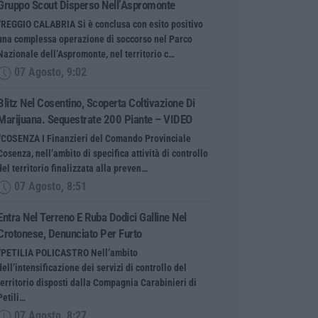
Gruppo Scout Disperso Nell’Aspromonte
“REGGIO CALABRIA Si è conclusa con esito positivo
una complessa operazione di soccorso nel Parco
Nazionale dell’Aspromonte, nel territorio c…
07 Agosto, 9:02
Blitz Nel Cosentino, Scoperta Coltivazione Di
Marijuana. Sequestrate 200 Piante – VIDEO
“COSENZA I Finanzieri del Comando Provinciale
Cosenza, nell’ambito di specifica attività di controllo
del territorio finalizzata alla preven…
07 Agosto, 8:51
Entra Nel Terreno E Ruba Dodici Galline Nel
Crotonese, Denunciato Per Furto
“PETILIA POLICASTRO Nell’ambito
dell’intensificazione dei servizi di controllo del
territorio disposti dalla Compagnia Carabinieri di
Petili…
07 Agosto, 8:27