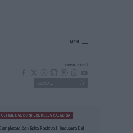
erreno e ruba dodici galline nel Crotonese, denunciato per furto
MENU
I nostri canali
ULTIME DAL CORRIERE DELLA CALABRIA
Completato Con Esito Positivo Il Recupero Del