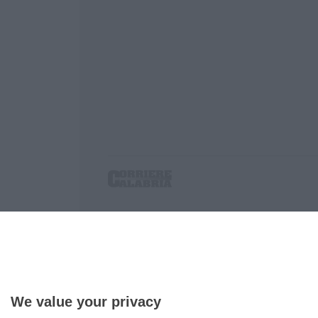
Corriere delle Calabria è una testata giornalist
P.IVA. 03199620794, Via del mare 6/G, S.Eufem
Iscrizione tribunale di Lamezia Terme 5/2011 - D
Effettua una ricerca sul Corriere delle Calabria
We value your privacy