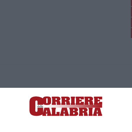
ica di News&Com S.r.l ©2012-
-2026. Tutti i diritti riservati.
ia, Lamezia Terme (CZ)
irettore responsabile Paola Militano |
Privacy