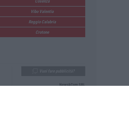
Cosenza
Vibo Valentia
Reggio Calabria
Crotone
Vuoi fare pubblicità?
News&Com SRL
Telefono:
0968-53665
Email:
newsandcom@gmail.com