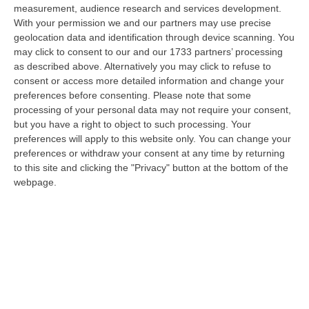
measurement, audience research and services development.
In Fiamme Nella Notte Il Capannone Di Un’azienda A
With your permission we and our partners may use precise
Montegiordano, Danni Da Oltre Un Milione Di Euro
geolocation data and identification through device scanning. You
may click to consent to our and our 1733 partners’ processing
“MONTEGIORDANO Un grosso incendio ha colpito questa notte un
as described above. Alternatively you may click to refuse to
capannone della Sassone Tartufi, azienda di Montegiordano
consent or access more detailed information and change your
specializzata nella c…
preferences before consenting.
Please note that some
09 Agosto, 11:59
processing of your personal data may not require your consent,
but you have a right to object to such processing. Your
È Morto Massimiliano Cencelli, Fu Ideatore Dell’omonimo
preferences will apply to this website only. You can change your
“manuale”
preferences or withdraw your consent at any time by returning
“ROMA E’ morto a Roma ieri pomeriggio Massimiliano Cencelli, aveva 90
to this site and clicking the "Privacy" button at the bottom of the
anni. Funzionario della Democrazia Cristiana degli anni ’60, divenne f…
webpage.
09 Agosto, 10:43
Antonino Scopelliti, Il “giudice Solo” Contro Le Mafie. L’agguato
Nel 1991 E Il Patto Tra ‘ndrangheta E Cosa Nostra
“REGGIO CALABRIA Era una calda giornata, tipica dell’estate calabrese. Il
“giudice solo”, come era stato ribattezzato, Antonino Scopelliti…
09 Agosto, 10:31