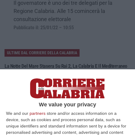
Il governatore è uno dei tre delegati per la
Regione Calabria. Alle 15 comincerà la
consultazione elettorale
Pubblicato il: 25/01/22 – 10:55
ULTIME DAL CORRIERE DELLA CALABRIA
La Notte Del Mare Stasera Su Rai 2, La Calabria E Il Mediterraneo
Protagonisti Dal Castello Murat Di Pizzo
“PIZZO Il blu della Calabria, le sue coste, il Mediterraneo e soprattutto le
tante voci che ogni giorno raccontano, studiano, proteggono e v…
09 Agosto, 12:52
We value your privacy
Evade Dai Domiciliari, Boss Ergastolano Torna In Carcere
We and our
partners
store and/or access information on a
“È tornato in carcere Giovanni Calasso, 61 anni, storico esponente della
device, such as cookies and process personal data, such as
Sacra Corona Unita e già condannato all’ergastolo, arrestato il 1°…
unique identifiers and standard information sent by a device for
09 Agosto, 12:18
personalised advertising and content, advertising and content