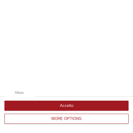
Edizioni provinciali
Catanzaro
Cosenza
Vibo Valentia
Reggio Calabria
Crotone
Rifiuto
Accetto
MORE OPTIONS
Corriere delle Calabria è una testata giornalistica di News&Com S.r.l
©2012-
-2026. Tutti i diritti riservati.