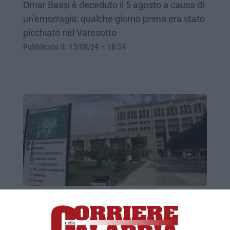
Omar Bassi è deceduto il 5 agosto a causa di
un’emorragia: qualche giorno prima era stato
picchiato nel Varesotto
Pubblicato il: 13/08/24 – 18:54
Sanità, i familiari di un giovane morto a
Reggio chiedono la riapertura
dell’inchiesta