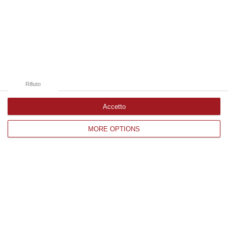
Edizioni provinciali
Catanzaro
Cosenza
Rifiuto
Vibo Valentia
Accetto
Reggio Calabria
MORE OPTIONS
Crotone
Corriere delle Calabria è una testata giornalistica di News&Com S.r.l