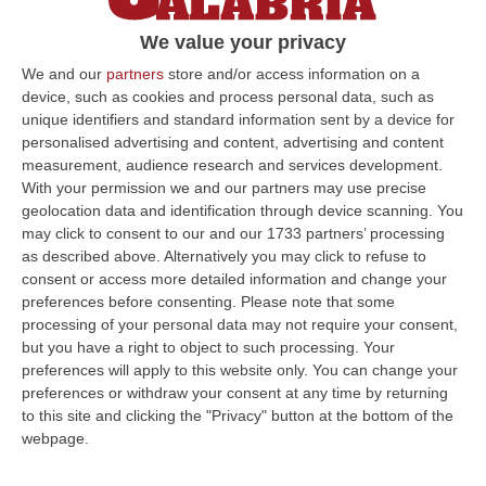
Il procedimento era stato archiviato,
We value your privacy
depositata una nuova consulenza. «Dai
We and our
partners
store and/or access information on a
sanitari omissioni diagnostiche e
device, such as cookies and process personal data, such as
terapeutiche»
unique identifiers and standard information sent by a device for
Pubblicato il: 05/10/22 – 15:19
personalised advertising and content, advertising and content
measurement, audience research and services development.
With your permission we and our partners may use precise
geolocation data and identification through device scanning. You
ULTIME DAL CORRIERE DELLA CALABRIA
may click to consent to our and our 1733 partners’ processing
as described above. Alternatively you may click to refuse to
Travolge I Ciclisti E Poi Torna Indietro Per Investirli Ancora:
consent or access more detailed information and change your
preferences before consenting.
Please note that some
Fermato
processing of your personal data may not require your consent,
“Una mattinata in bicicletta si è trasformata in una scena di violenza a
but you have a right to object to such processing. Your
Lanzo Torinese, lungo la strada che conduce verso Coassolo. Un auto…
preferences will apply to this website only. You can change your
08 Agosto, 13:18
preferences or withdraw your consent at any time by returning
to this site and clicking the "Privacy" button at the bottom of the
Investimenti Sostenibili 4.0, 448 Milioni Per Le Imprese Del Sud
webpage.
“Quattrocentoquarantotto milioni di euro per sostenere gli investimenti
innovativi e sostenibili delle imprese del Mezzogiorno, Calabria com…