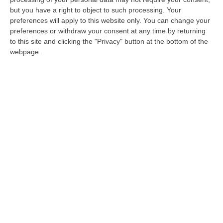
Giovanni Drago
but you have a right to object to such processing. Your
Lo ha deciso la Corte di Cassazione.
preferences will apply to this website only. You can change your
L’indagato è ritenuto vicino al gruppo con a
preferences or withdraw your consent at any time by returning
to this site and clicking the "Privacy" button at the bottom of the
capo Roberto Porcaro, oggi pentito
webpage.
Pubblicato il: 05/05/23 – 6:55
ULTIME DAL CORRIERE DELLA CALABRIA
Distrofia, La Calabria Pagherà Le Prestazioni Oltre Limiti Di Spesa
Per I Pazienti Curati In Emilia Romagna
“CATANZARO La Regione Calabria riconoscerà il pagamento delle
prestazioni di ricovero anche in caso di superamento del tetto per un
gruppo d…
07 Agosto, 19:34
«Narcos Colombiani In Ucraina Per Addestrarsi All’uso Dei Droni»
“Narcos e altri gruppi della criminalità organizzata colombiana stanno