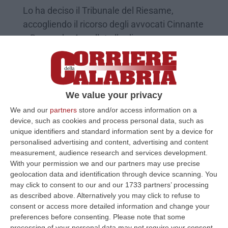
Lo ha deciso il Tribunale del Riesame,
accogliendo il ricorso degli avvocati Cinnante
e Bernaudo. Annullata l’ordinanza per
l’associazione mafiosa e…
Pubblicato il: 05/07/23 – 13:22
We value your privacy
We and our
partners
store and/or access information on a
device, such as cookies and process personal data, such as
unique identifiers and standard information sent by a device for
personalised advertising and content, advertising and content
measurement, audience research and services development.
With your permission we and our partners may use precise
geolocation data and identification through device scanning. You
may click to consent to our and our 1733 partners’ processing
as described above. Alternatively you may click to refuse to
consent or access more detailed information and change your
“Reset”, annullata con rinvio l’ordinanza di
preferences before consenting.
Please note that some
processing of your personal data may not require your consent,