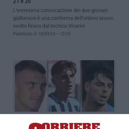
21 e 20
L’ennesima convocazione dei due giovani
giallorossi è una conferma dell’ottimo lavoro
svolto finora dal tecnico Vivarini
Pubblicato il: 18/03/24 – 12:55
Cosenza, dopo Tutino ecco Mazzocchi e
Zuccon. Catanzaro: a un passo Ambrosino