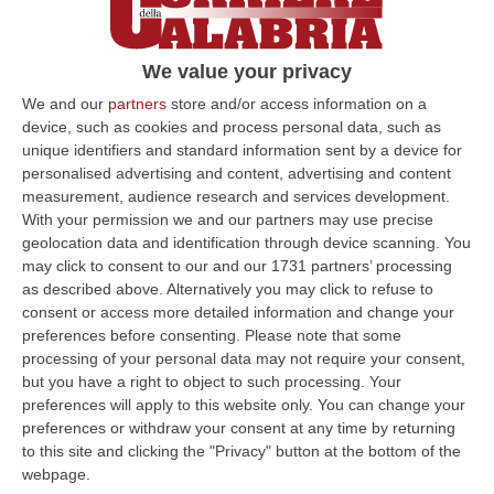
e D’Andrea
Rossoblù scatenati: l’attaccante e il
We value your privacy
centrocampista arrivano in prestito
We and our
partners
store and/or access information on a
dall’Atalanta. I giallorossi puntano sui due
device, such as cookies and process personal data, such as
giovani talenti
unique identifiers and standard information sent by a device for
Pubblicato il: 22/07/23 – 16:54
personalised advertising and content, advertising and content
measurement, audience research and services development.
With your permission we and our partners may use precise
geolocation data and identification through device scanning. You
ULTIME DAL CORRIERE DELLA CALABRIA
may click to consent to our and our 1731 partners’ processing
as described above. Alternatively you may click to refuse to
Sanità, La “cassaforte” Della Regione Calabria Chiude Il 2025 Con
consent or access more detailed information and change your
Un Risultato Positivo
preferences before consenting.
Please note that some
processing of your personal data may not require your consent,
“CATANZARO La Gestione sanitaria accentrata (Gsa) della Regione
but you have a right to object to such processing. Your
Calabria chiude l’esercizio 2025 con un risultato positivo di 242,55
preferences will apply to this website only. You can change your
milioni…
preferences or withdraw your consent at any time by returning
06 Agosto, 15:27
to this site and clicking the "Privacy" button at the bottom of the
webpage.
Droga E Quasi 20 Mila Euro Nascosti In Casa, Un Arresto A