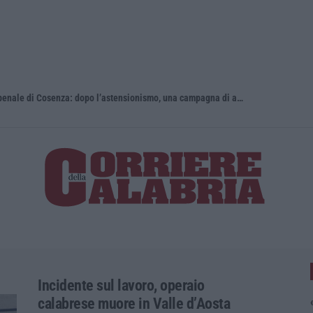
Giornata Enzo Tortora. La Camera penale di Cosenza: dopo l’astensionismo, una campagna di alfabetizzazione costituzionale
Pretende so
Incidente sul lavoro, operaio
calabrese muore in Valle d’Aosta