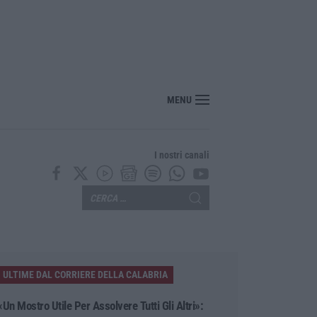
ldi per la droga e devasta casa: arrestato 44enne a Crotone
MENU
I nostri canali
ULTIME DAL CORRIERE DELLA CALABRIA
«Un Mostro Utile Per Assolvere Tutti Gli Altri»: