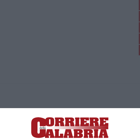
ica di News&Com S.r.l ©2012-
-2026. Tutti i diritti riservati.
ia, Lamezia Terme (CZ)
irettore responsabile Paola Militano |
Privacy