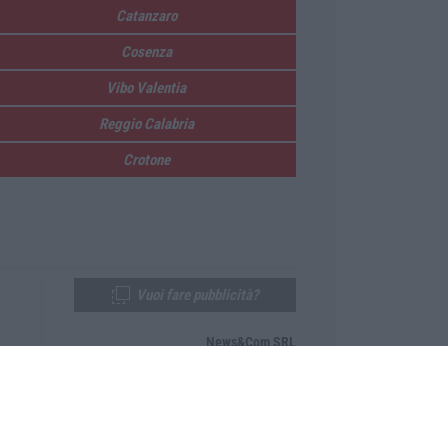
Catanzaro
Cosenza
Vibo Valentia
Reggio Calabria
Crotone
Vuoi fare pubblicità?
News&Com SRL
Telefono:
0968-53665
Email:
newsandcom@gmail.com