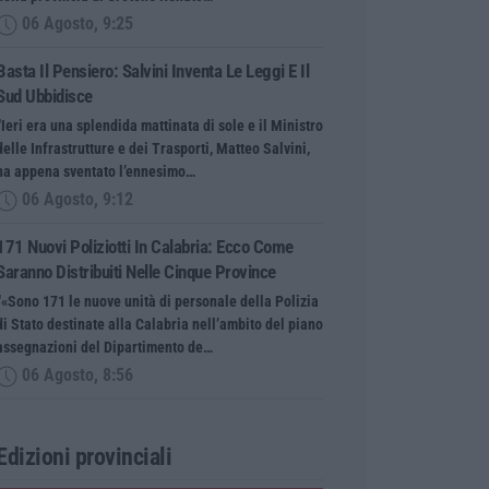
06 Agosto, 9:25
Basta Il Pensiero: Salvini Inventa Le Leggi E Il
Sud Ubbidisce
“Ieri era una splendida mattinata di sole e il Ministro
delle Infrastrutture e dei Trasporti, Matteo Salvini,
ha appena sventato l’ennesimo…
06 Agosto, 9:12
171 Nuovi Poliziotti In Calabria: Ecco Come
Saranno Distribuiti Nelle Cinque Province
“«Sono 171 le nuove unità di personale della Polizia
di Stato destinate alla Calabria nell’ambito del piano
assegnazioni del Dipartimento de…
06 Agosto, 8:56
Edizioni provinciali