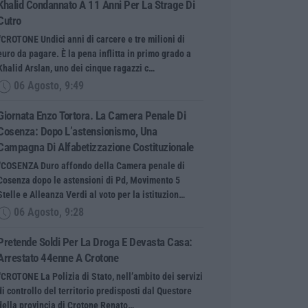
Khalid Condannato A 11 Anni Per La Strage Di
Cutro
“CROTONE Undici anni di carcere e tre milioni di
euro da pagare. È la pena inflitta in primo grado a
Khalid Arslan, uno dei cinque ragazzi c…
06 Agosto, 9:49
Giornata Enzo Tortora. La Camera Penale Di
Cosenza: Dopo L’astensionismo, Una
Campagna Di Alfabetizzazione Costituzionale
“COSENZA Duro affondo della Camera penale di
Cosenza dopo le astensioni di Pd, Movimento 5
Stelle e Alleanza Verdi al voto per la istituzion…
06 Agosto, 9:28
Pretende Soldi Per La Droga E Devasta Casa:
Arrestato 44enne A Crotone
“CROTONE La Polizia di Stato, nell’ambito dei servizi
di controllo del territorio predisposti dal Questore
della provincia di Crotone Renato…