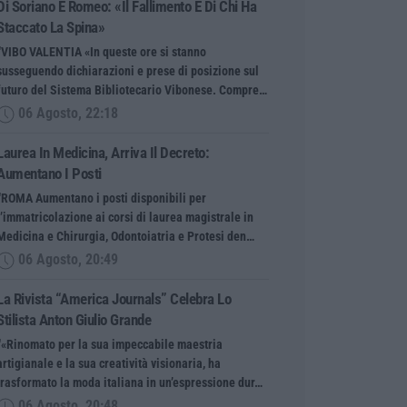
Di Soriano E Romeo: «Il Fallimento È Di Chi Ha
Staccato La Spina»
“VIBO VALENTIA «In queste ore si stanno
susseguendo dichiarazioni e prese di posizione sul
futuro del Sistema Bibliotecario Vibonese. Compre…
06 Agosto, 22:18
Laurea In Medicina, Arriva Il Decreto:
Aumentano I Posti
“ROMA Aumentano i posti disponibili per
l’immatricolazione ai corsi di laurea magistrale in
Medicina e Chirurgia, Odontoiatria e Protesi den…
06 Agosto, 20:49
La Rivista “America Journals” Celebra Lo
Stilista Anton Giulio Grande
“«Rinomato per la sua impeccabile maestria
artigianale e la sua creatività visionaria, ha
trasformato la moda italiana in un’espressione dur…
06 Agosto, 20:48