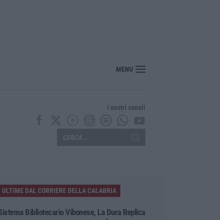
“America Journals” celebra lo stilista Anton Giulio Grande
MENU
I nostri canali
ULTIME DAL CORRIERE DELLA CALABRIA
Sistema Bibliotecario Vibonese, La Dura Replica