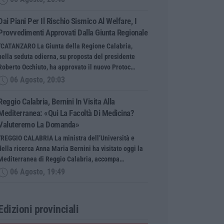
Dai Piani Per Il Rischio Sismico Al Welfare, I
Provvedimenti Approvati Dalla Giunta Regionale
“CATANZARO La Giunta della Regione Calabria,
nella seduta odierna, su proposta del presidente
Roberto Occhiuto, ha approvato il nuovo Protoc…
06 Agosto, 20:03
Reggio Calabria, Bernini In Visita Alla
Mediterranea: «Qui La Facoltà Di Medicina?
Valuteremo La Domanda»
“REGGIO CALABRIA La ministra dell’Università e
della ricerca Anna Maria Bernini ha visitato oggi la
Mediterranea di Reggio Calabria, accompa…
06 Agosto, 19:49
Edizioni provinciali