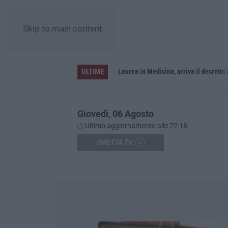
Skip to main content
ULTIME
Sistema bibliotecario vibonese, la dura replica di Soriano e Romeo: «Il fallimento è di chi ha staccato la spina»
Laurea in Medicina, arriva il decreto:
Giovedì, 06 Agosto
Ultimo aggiornamento alle 22:18
DIRETTA TV