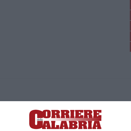
ica di News&Com S.r.l ©2012-
-2026. Tutti i diritti riservati.
ia, Lamezia Terme (CZ)
irettore responsabile Paola Militano |
Privacy