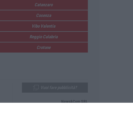
Catanzaro
Cosenza
Vibo Valentia
Reggio Calabria
Crotone
Vuoi fare pubblicità?
News&Com SRL
Telefono:
0968-53665
Email:
newsandcom@gmail.com