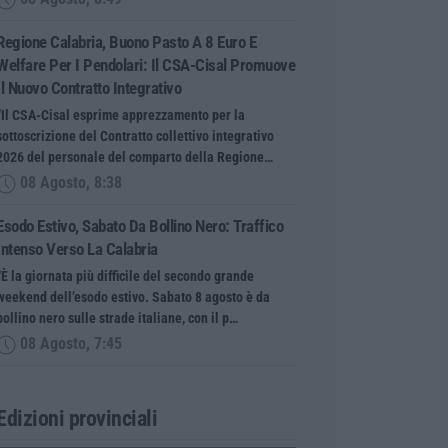
Regione Calabria, Buono Pasto A 8 Euro E
Welfare Per I Pendolari: Il CSA-Cisal Promuove
Il Nuovo Contratto Integrativo
“Il CSA-Cisal esprime apprezzamento per la
sottoscrizione del Contratto collettivo integrativo
2026 del personale del comparto della Regione…
08 Agosto, 8:38
Esodo Estivo, Sabato Da Bollino Nero: Traffico
Intenso Verso La Calabria
“È la giornata più difficile del secondo grande
weekend dell’esodo estivo. Sabato 8 agosto è da
bollino nero sulle strade italiane, con il p…
08 Agosto, 7:45
Edizioni provinciali