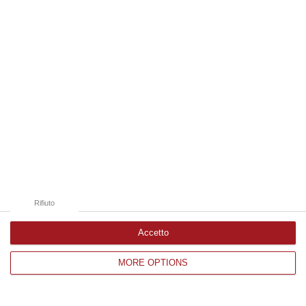
Edizioni provinciali
Catanzaro
Cosenza
Vibo Valentia
Reggio Calabria
Crotone
Rifiuto
Accetto
MORE OPTIONS
Corriere delle Calabria è una testata giornalistica di News&Com S.r.l
©2012-
-2026. Tutti i diritti riservati.
P.IVA. 03199620794, Via del mare 6/G, S.Eufemia, Lamezia Terme