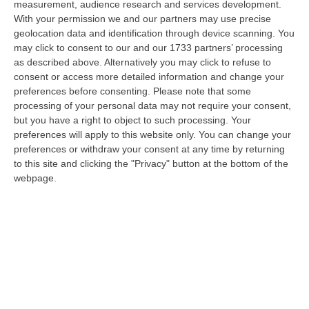
measurement, audience research and services development.
07 Agosto, 22:02
With your permission we and our partners may use precise
geolocation data and identification through device scanning. You
Renzi: «Conte? Sarebbe Delittuoso Vannaccizzare La Coalizione»
may click to consent to our and our 1733 partners’ processing
“ROMA «Conte sta giocando la sua partita, vedremo se le primarie si
as described above. Alternatively you may click to refuse to
faranno, quando e con che formato, se a due Conte-Schlein o se ci
consent or access more detailed information and change your
sarann…
preferences before consenting.
Please note that some
07 Agosto, 21:35
processing of your personal data may not require your consent,
but you have a right to object to such processing. Your
Meteo, Altri 10 Giorni Di Caldo Estremo
preferences will apply to this website only. You can change your
preferences or withdraw your consent at any time by returning
“ROMA La tregua varrà fino a domani: dopo il record di ieri con il bollino
to this site and clicking the "Privacy" button at the bottom of the
rosso per tutte le 27 città monitorate e oggi con 26 allerte mass…
webpage.
07 Agosto, 20:33
Torna In Calabria: OSM Cerca Professionisti Calabresi Che Vivono
Al Nord E Che Hanno Voglia Di Rientrare Nella Terra Di Origine
“Se per anni lasciare la Calabria è stata una scelta quasi obbligata oggi è
possibile fare un’inversione di marcia grazie ad OSM Centro Cala…
07 Agosto, 20:24