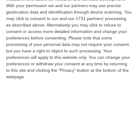
Depuratori E Illeciti Ambientali: Contestato Danno Erariale Da
With your permission we and our partners may use precise
600mila Euro Nel Catanzarese – VIDEO
geolocation data and identification through device scanning. You
“CATANZARO La Procura regionale della Corte dei Conti della Calabria
may click to consent to our and our 1731 partners’ processing
ha notificato a nove tra persone giuridiche e fisiche (tra cui tre funz…
as described above. Alternatively you may click to refuse to
06 Agosto, 7:57
consent or access more detailed information and change your
preferences before consenting.
Please note that some
Dl Sicurezza-Migranti Approvato Alla Camera: È Legge
processing of your personal data may not require your consent,
but you have a right to object to such processing. Your
“ROMA La Camera ha approvato in via definitiva il decreto legge
preferences will apply to this website only. You can change your
sicurezza-migranti con 165 voti a favore e 80 contro. Nel contenuto,
preferences or withdraw your consent at any time by returning
introdu…
to this site and clicking the "Privacy" button at the bottom of the
06 Agosto, 7:38
webpage.
Dal Carcere La Regia Della Coca Per Roma: Le Direttive Via Chat,
Il Carico A Bagnara E L’imprevisto Dell’incidente
“REGGIO CALABRIA Dieci chili di cocaina diretti nella Capitale e affidati a
un corriere guidato a distanza. Un’operazione di narcotraffico s…
06 Agosto, 7:00