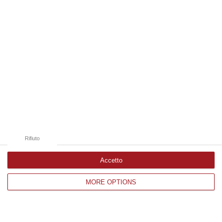
Edizioni provinciali
Catanzaro
Cosenza
Vibo Valentia
Reggio Calabria
Crotone
Rifiuto
Accetto
Corriere delle Calabria è una testata giornalistica di News&Com S.r.l
MORE OPTIONS
©2012-
-2026. Tutti i diritti riservati.
P.IVA. 03199620794, Via del mare 6/G, S.Eufemia, Lamezia Terme
(CZ)