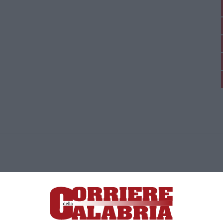
ica di News&Com S.r.l ©2012-
-2026. Tutti i diritti riservati.
ia, Lamezia Terme (CZ)
irettore responsabile Paola Militano |
Privacy