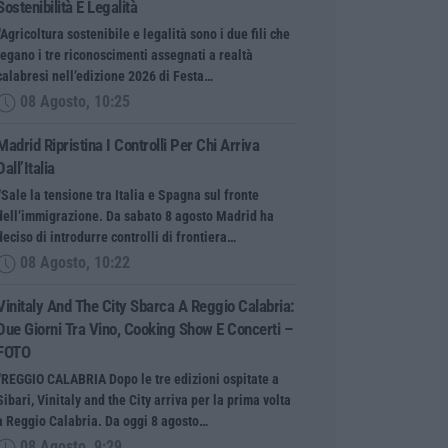
Sostenibilità E Legalità
“Agricoltura sostenibile e legalità sono i due fili che
legano i tre riconoscimenti assegnati a realtà
calabresi nell’edizione 2026 di Festa…
08 Agosto, 10:25
Madrid Ripristina I Controlli Per Chi Arriva
Dall’Italia
“Sale la tensione tra Italia e Spagna sul fronte
dell’immigrazione. Da sabato 8 agosto Madrid ha
deciso di introdurre controlli di frontiera…
08 Agosto, 10:22
Vinitaly And The City Sbarca A Reggio Calabria:
Due Giorni Tra Vino, Cooking Show E Concerti –
FOTO
“REGGIO CALABRIA Dopo le tre edizioni ospitate a
Sibari, Vinitaly and the City arriva per la prima volta
a Reggio Calabria. Da oggi 8 agosto…
08 Agosto, 9:29