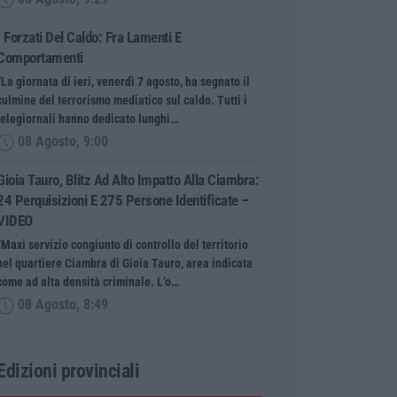
I Forzati Del Caldo: Fra Lamenti E
Comportamenti
“La giornata di ieri, venerdì 7 agosto, ha segnato il
culmine del terrorismo mediatico sul caldo. Tutti i
telegiornali hanno dedicato lunghi…
08 Agosto, 9:00
Gioia Tauro, Blitz Ad Alto Impatto Alla Ciambra:
24 Perquisizioni E 275 Persone Identificate –
VIDEO
“Maxi servizio congiunto di controllo del territorio
nel quartiere Ciambra di Gioia Tauro, area indicata
come ad alta densità criminale. L’o…
08 Agosto, 8:49
Edizioni provinciali