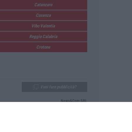
Catanzaro
Cosenza
Vibo Valentia
Reggio Calabria
Crotone
Vuoi fare pubblicità?
News&Com SRL
Telefono:
0968-53665
Email:
newsandcom@gmail.com