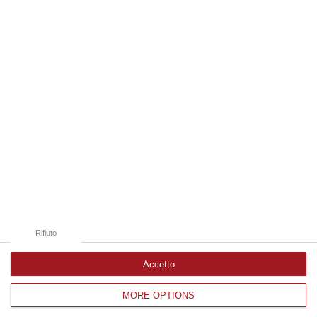
08 Agosto, 10:58
Edizioni provinciali
Catanzaro
Cosenza
Vibo Valentia
Reggio Calabria
Crotone
Rifiuto
Accetto
MORE OPTIONS
Corriere delle Calabria è una testata giornalistica di News&Com S.r.l