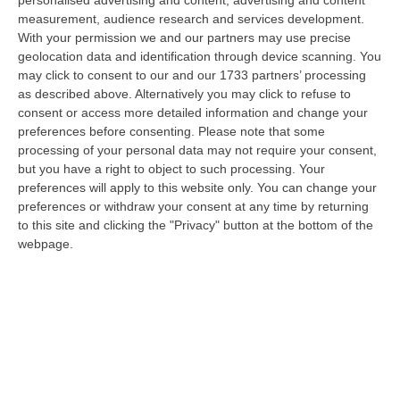
08 Agosto, 12:09
measurement, audience research and services development.
With your permission we and our partners may use precise
Cresce L’attesa Per La XXV Festa Nazionale Dello Stocco Di
geolocation data and identification through device scanning. You
Cittanova
may click to consent to our and our 1733 partners’ processing
as described above. Alternatively you may click to refuse to
“CITTANOVA E’ già iniziato il conto alla rovescia in vista della XXV Festa
consent or access more detailed information and change your
Nazionale dello Stocco di Cittanova. Il celebre evento dell’estat…
preferences before consenting.
Please note that some
08 Agosto, 11:40
processing of your personal data may not require your consent,
but you have a right to object to such processing. Your
Vinitaly A Reggio Calabria, Cisl E Fai Cisl: «Occasione Di Grande
preferences will apply to this website only. You can change your
Rilievo Per Il Territorio»
preferences or withdraw your consent at any time by returning
“REGGIO CALABRIA L’approdo di Vinitaly a Reggio Calabria rappresenta
to this site and clicking the "Privacy" button at the bottom of the
un’occasione di grande rilievo per il territorio metropolitano e per l’…
webpage.
08 Agosto, 11:04
Università, Il Mur Aumenta Le Risorse Per Gli Atenei Della
Calabria. Assegnati 199 Milioni Di Euro
“ROMA Aumentano le risorse al sistema universitario calabrese. Il
Ministro dell’Università e della Ricerca, Anna Maria Bernini, ha firmato
i…