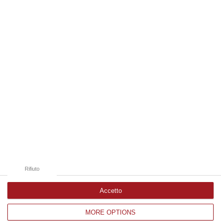
06 Agosto, 19:49
Edizioni provinciali
Catanzaro
Cosenza
Vibo Valentia
Reggio Calabria
Crotone
Rifiuto
Accetto
MORE OPTIONS