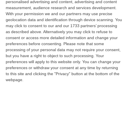
personalised advertising and content, advertising and content
laurea magistrale in Medicina e Chirurgia, Odontoiatria e Protesi den…
measurement, audience research and services development.
06 Agosto, 20:49
With your permission we and our partners may use precise
geolocation data and identification through device scanning. You
La Rivista “America Journals” Celebra Lo Stilista Anton Giulio
may click to consent to our and our 1733 partners’ processing
Grande
as described above. Alternatively you may click to refuse to
“«Rinomato per la sua impeccabile maestria artigianale e la sua
consent or access more detailed information and change your
creatività visionaria, ha trasformato la moda italiana in un’espressione
preferences before consenting.
Please note that some
dur…
processing of your personal data may not require your consent,
06 Agosto, 20:48
but you have a right to object to such processing. Your
preferences will apply to this website only. You can change your
Dai Piani Per Il Rischio Sismico Al Welfare, I Provvedimenti
preferences or withdraw your consent at any time by returning
Approvati Dalla Giunta Regionale
to this site and clicking the "Privacy" button at the bottom of the
webpage.
“CATANZARO La Giunta della Regione Calabria, nella seduta odierna, su
proposta del presidente Roberto Occhiuto, ha approvato il nuovo Protoc…
06 Agosto, 20:03
Reggio Calabria, Bernini In Visita Alla Mediterranea: «Qui La
Facoltà Di Medicina? Valuteremo La Domanda»
“REGGIO CALABRIA La ministra dell’Università e della ricerca Anna Maria
Bernini ha visitato oggi la Mediterranea di Reggio Calabria, accompa…