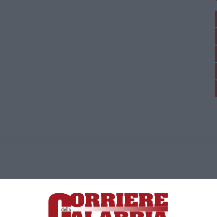
ica di News&Com S.r.l ©2012-
-2026. Tutti i diritti riservati.
ia, Lamezia Terme (CZ)
irettore responsabile Paola Militano |
Privacy