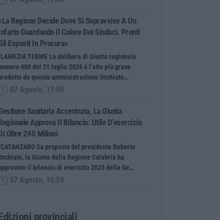
«La Regione Decide Dove Si Sopravvive A Un
Infarto Guardando Il Colore Dei Sindaci. Pronti
Gli Esposti In Procura»
“LAMEZIA TERME La delibera di Giunta regionale
numero 400 del 21 luglio 2026 è l’atto più grave
prodotto da questa amministrazione Occhiuto…
07 Agosto, 17:05
Gestione Sanitaria Accentrata, La Giunta
Regionale Approva Il Bilancio: Utile D’esercizio
Di Oltre 240 Milioni
“CATANZARO Su proposta del presidente Roberto
Occhiuto, la Giunta della Regione Calabria ha
approvato il bilancio di esercizio 2025 della Ge…
07 Agosto, 16:54
Edizioni provinciali