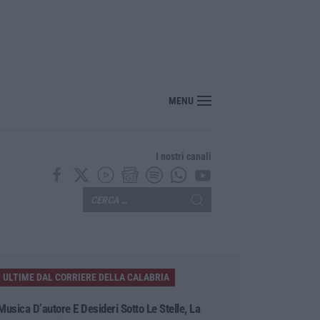
ito, pestato e ucciso, arrestati quattro giovani
MENU
I nostri canali
ULTIME DAL CORRIERE DELLA CALABRIA
Musica D’autore E Desideri Sotto Le Stelle, La