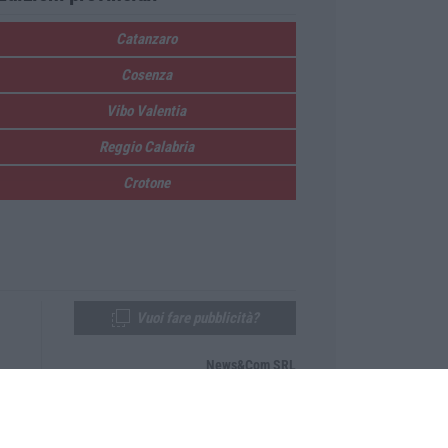
Catanzaro
Cosenza
Vibo Valentia
Reggio Calabria
Crotone
Vuoi fare pubblicità?
News&Com SRL
Telefono:
0968-53665
Email:
newsandcom@gmail.com