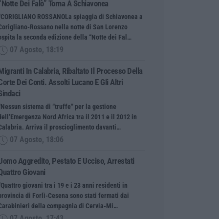
“Notte Dei Falò” Torna A Schiavonea
“CORIGLIANO ROSSANOLa spiaggia di Schiavonea a
Corigliano-Rossano nella notte di San Lorenzo
ospita la seconda edizione della “Notte dei Fal…
07 Agosto, 18:19
Migranti In Calabria, Ribaltato Il Processo Della
Corte Dei Conti. Assolti Lucano E Gli Altri
Sindaci
“Nessun sistema di “truffe” per la gestione
dell’Emergenza Nord Africa tra il 2011 e il 2012 in
Calabria. Arriva il proscioglimento davanti…
07 Agosto, 18:06
Uomo Aggredito, Pestato E Ucciso, Arrestati
Quattro Giovani
“Quattro giovani tra i 19 e i 23 anni residenti in
provincia di Forlì-Cesena sono stati fermati dai
Carabinieri della compagnia di Cervia-Mi…
07 Agosto, 17:43