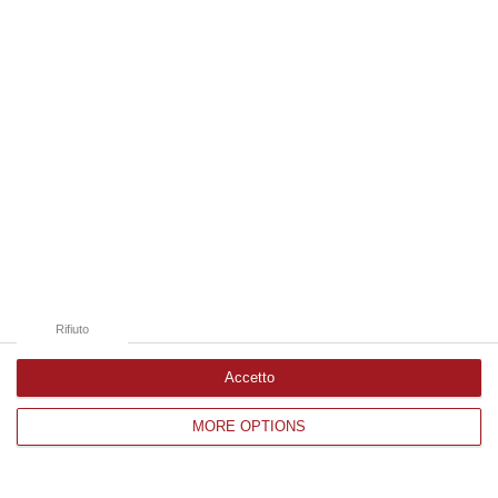
Edizioni provinciali
Catanzaro
Cosenza
Vibo Valentia
Reggio Calabria
Crotone
Rifiuto
Accetto
MORE OPTIONS
Corriere delle Calabria è una testata giornalistica di News&Com S.r.l
©2012-
-2026. Tutti i diritti riservati.
P.IVA. 03199620794, Via del mare 6/G, S.Eufemia, Lamezia Terme