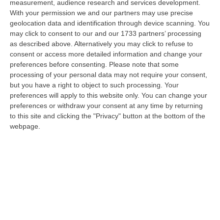
08 Agosto, 22:19
measurement, audience research and services development.
With your permission we and our partners may use precise
Messina, I “No Ponte” Di Nuovo In Marcia
geolocation data and identification through device scanning. You
may click to consent to our and our 1733 partners’ processing
“MESSINA “Chiediamo che venga chiusa la società Stretto di Messina. La
as described above. Alternatively you may click to refuse to
liquidazione era stata già indicata dal governo Monti nel 2013, e la…
consent or access more detailed information and change your
08 Agosto, 21:20
preferences before consenting.
Please note that some
processing of your personal data may not require your consent,
Vinitaly And The City A Reggio: Il Grande Abbraccio Tra Identità
but you have a right to object to such processing. Your
Del Territorio, Storia E Cultura – FOTO
preferences will apply to this website only. You can change your
“REGGIO CALABRIA Vinitaly and the City arriva a Reggio Calabria. Dopo il
preferences or withdraw your consent at any time by returning
successo dell’edizione di Sibari, dove la manifestazione ha fatto s…
to this site and clicking the "Privacy" button at the bottom of the
webpage.
08 Agosto, 20:47
Pride, La “prima Volta” Dell’onda Arcobaleno A Catanzaro. In
Migliaia In Marcia Per I Diritti E La Libertà – FOTO
“CATANZARO Una prima volta destinata a lasciare un segno nella storia
della città. Catanzaro oggi celebra il suo primo Pride: colori, musica…
08 Agosto, 19:38