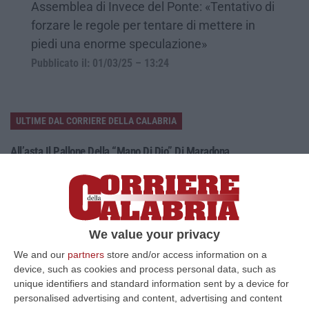
Assemblea di Invece del Ponte: «Tentativo di
forzare le regole per tentare di mettere in
piedi una enorme speculazione»
Pubblicato il: 01/03/25 – 13:24
ULTIME DAL CORRIERE DELLA CALABRIA
All’asta Il Pallone Della “mano Di Dio” Di Maradona
“ROMA Il pallone con cui Diego Maradona segnò durante la storica
vittoria dell’Argentina sull’Inghilterra ai Mondiali del 1986 potrebbe
esse…
08 Agosto, 23:28
We value your privacy
Milano, Vannacci Candida Il Generale Burgio
We and our
partners
store and/or access information on a
“ROMA “La sfida delle grandi città correremo in tutte le grandi città
device, such as cookies and process personal data, such as
Milano, Bologna, Roma e Napoli. Ci presenteremo come Futuro
unique identifiers and standard information sent by a device for
nazionale…
personalised advertising and content, advertising and content