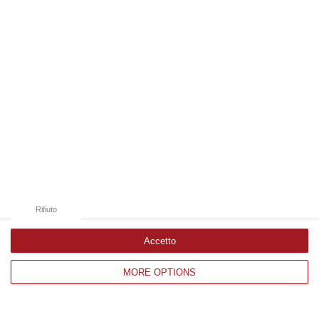
Edizioni provinciali
Catanzaro
Cosenza
Vibo Valentia
Reggio Calabria
Crotone
Rifiuto
Accetto
Corriere delle Calabria è una testata giornalistica di News&Com S.r.l
MORE OPTIONS
©2012-
-2026. Tutti i diritti riservati.
P.IVA. 03199620794, Via del mare 6/G, S.Eufemia, Lamezia Terme