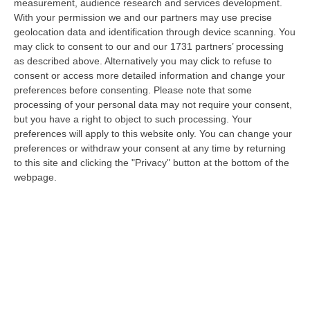
measurement, audience research and services development.
L’Orchestra Filarmonica Della Calabria Protagonista Su Rai Due. Il
With your permission we and our partners may use precise
9 Agosto In Onda “La Notte Del Mare”
geolocation data and identification through device scanning. You
may click to consent to our and our 1731 partners’ processing
“PIZZO Nella suggestiva cornice del Castello Murat di Pizzo torna “La
as described above. Alternatively you may click to refuse to
Notte del Mare”, l’evento televisivo e culturale giunto alla sua quart…
consent or access more detailed information and change your
06 Agosto, 17:37
preferences before consenting.
Please note that some
processing of your personal data may not require your consent,
Ponte, Ok Alla Fase Della Progettazione Esecutiva
but you have a right to object to such processing. Your
“ROMA Si è conclusa l’assemblea generale del Consiglio Superiore dei
preferences will apply to this website only. You can change your
Lavori Pubblici, convocata per esaminare e discutere del Collegamento
preferences or withdraw your consent at any time by returning
s…
to this site and clicking the "Privacy" button at the bottom of the
webpage.
06 Agosto, 17:12
Cedir Di Reggio, L’appalto Da 4 Milioni E Il Controllo Occulto Di
Scirocco Dietro L’impresa. «L’ha Fatto Franco, Non L’ho Fatto Io»
“REGGIO CALABRIA Un appalto pubblico da oltre quattro milioni di euro
per ridurre i consumi energetici del Centro direzionale di Reggio Cala…
06 Agosto, 17:06