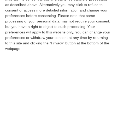
Contrattazione aziendale e lavoro
as described above. Alternatively you may click to refuse to
consent or access more detailed information and change your
accessorio, oggi 10 ore di stop nell’ennesima
preferences before consenting.
Please note that some
mobilitazione promossa da Filt Cgil e Faisa
processing of your personal data may not require your consent,
Cisal
but you have a right to object to such processing. Your
preferences will apply to this website only. You can change your
Pubblicato il: 08/01/24 – 19:41
preferences or withdraw your consent at any time by returning
to this site and clicking the "Privacy" button at the bottom of the
webpage.
Sciopero Ias Scura, adesione del 100%.
«Basta scuse, contratto aziendale subito»