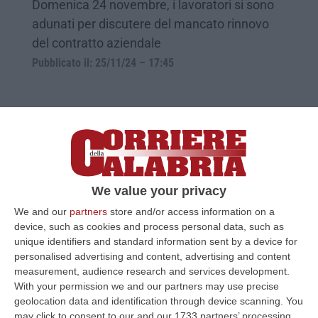
Domenica 24 novembre, i lavoratori si sono
adunati per discutere del mancato rinnovo
del contratto aziendale
Pubblicato il: 25/11/24 – 17:45
We value your privacy
We and our
partners
store and/or access information on a
device, such as cookies and process personal data, such as
unique identifiers and standard information sent by a device for
personalised advertising and content, advertising and content
Ias Scura, autisti in sciopero per
measurement, audience research and services development.
With your permission we and our partners may use precise
rivendicare «il diritto a essere pagati per i
geolocation data and identification through device scanning. You
servizi aggiuntivi»
may click to consent to our and our 1733 partners’ processing