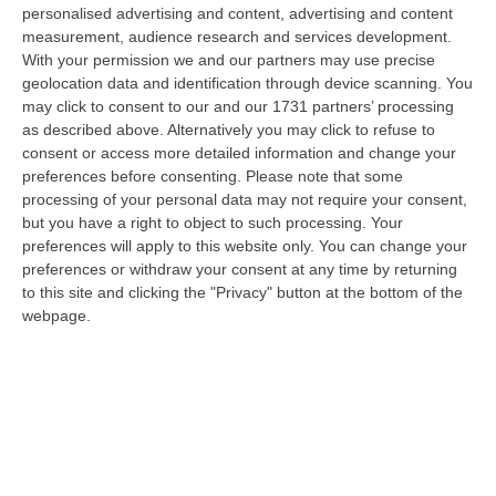
(Lecco), hanno notificato un avviso di conclusione delle indagini p…
personalised advertising and content, advertising and content
06 Agosto, 10:04
measurement, audience research and services development.
With your permission we and our partners may use precise
«Un Mostro Utile Per Assolvere Tutti Gli Altri»: Khalid Condannato
geolocation data and identification through device scanning. You
A 11 Anni Per La Strage Di Cutro
may click to consent to our and our 1731 partners’ processing
as described above. Alternatively you may click to refuse to
“CROTONE Undici anni di carcere e tre milioni di euro da pagare. È la
consent or access more detailed information and change your
pena inflitta in primo grado a Khalid Arslan, uno dei cinque ragazzi c…
preferences before consenting.
Please note that some
06 Agosto, 9:49
processing of your personal data may not require your consent,
but you have a right to object to such processing. Your
Giornata Enzo Tortora. La Camera Penale Di Cosenza: Dopo
preferences will apply to this website only. You can change your
L’astensionismo, Una Campagna Di Alfabetizzazione
preferences or withdraw your consent at any time by returning
Costituzionale
to this site and clicking the "Privacy" button at the bottom of the
webpage.
“COSENZA Duro affondo della Camera penale di Cosenza dopo le
astensioni di Pd, Movimento 5 Stelle e Alleanza Verdi al voto per la
istituzion…
06 Agosto, 9:28
Pretende Soldi Per La Droga E Devasta Casa: Arrestato 44enne A
Crotone
“CROTONE La Polizia di Stato, nell’ambito dei servizi di controllo del