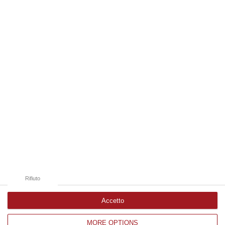
territorio predisposti dal Questore della provincia di Crotone Renato…
06 Agosto, 9:25
Edizioni provinciali
Catanzaro
Cosenza
Vibo Valentia
Reggio Calabria
Crotone
Rifiuto
Accetto
MORE OPTIONS