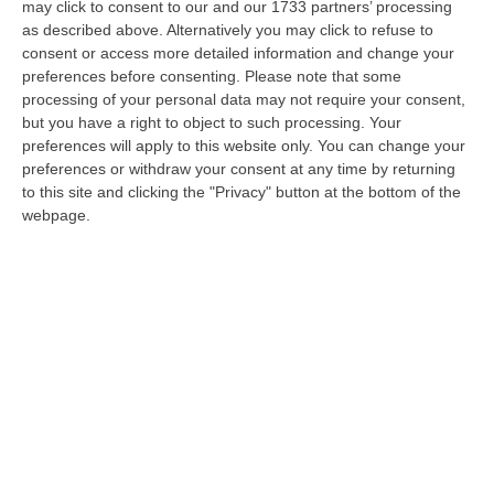
may click to consent to our and our 1733 partners’ processing
impianti eolici: «Fermiamoci finché siamo
as described above. Alternatively you may click to refuse to
in tempo»
consent or access more detailed information and change your
Il consigliere regionale dem presenta una
preferences before consenting.
Please note that some
processing of your personal data may not require your consent,
proposta di legge per sospendere le
but you have a right to object to such processing. Your
autorizzazioni: «Numeri allarmanti»
preferences will apply to this website only. You can change your
Pubblicato il: 26/08/24 – 10:55
preferences or withdraw your consent at any time by returning
to this site and clicking the "Privacy" button at the bottom of the
webpage.
Stop all’eolico “selvaggio” e al saccheggio