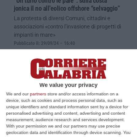
“Un tuffo contro le pale”: sulla costa
jonica il no all’eolico offshore “selvaggio”
La protesta di diversi Comuni, cittadini e
associazioni «contro l’invasione di progetti di
impianti in mare»
Pubblicato il: 29/09/24 – 16:40
We value your privacy
We and our
partners
store and/or access information on a
device, such as cookies and process personal data, such as
unique identifiers and standard information sent by a device for
personalised advertising and content, advertising and content
measurement, audience research and services development.
With your permission we and our partners may use precise
Alecci contro la diffusione di nuovi
geolocation data and identification through device scanning. You