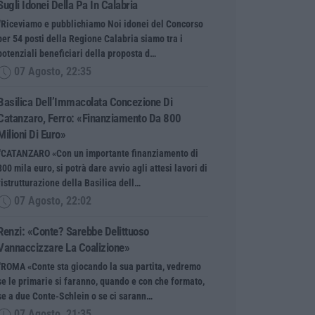
Sugli Idonei Della Pa In Calabria
“Riceviamo e pubblichiamo Noi idonei del Concorso
per 54 posti della Regione Calabria siamo tra i
potenziali beneficiari della proposta d…
07 Agosto, 22:35
Basilica Dell’Immacolata Concezione Di
Catanzaro, Ferro: «finanziamento Da 800
Milioni Di Euro»
“CATANZARO «Con un importante finanziamento di
800 mila euro, si potrà dare avvio agli attesi lavori di
ristrutturazione della Basilica dell…
07 Agosto, 22:02
Renzi: «Conte? Sarebbe Delittuoso
Vannaccizzare La Coalizione»
“ROMA «Conte sta giocando la sua partita, vedremo
se le primarie si faranno, quando e con che formato,
se a due Conte-Schlein o se ci sarann…
07 Agosto, 21:35