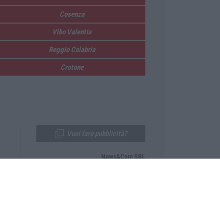
Cosenza
Vibo Valentia
Reggio Calabria
Crotone
Vuoi fare pubblicità?
News&Com SRL
Telefono:
0968-53665
Email:
newsandcom@gmail.com