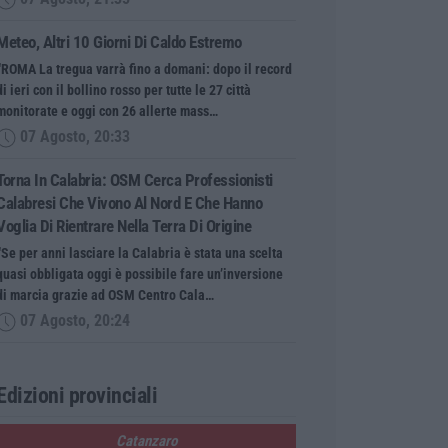
Meteo, Altri 10 Giorni Di Caldo Estremo
“ROMA La tregua varrà fino a domani: dopo il record
di ieri con il bollino rosso per tutte le 27 città
monitorate e oggi con 26 allerte mass…
07 Agosto, 20:33
Torna In Calabria: OSM Cerca Professionisti
Calabresi Che Vivono Al Nord E Che Hanno
Voglia Di Rientrare Nella Terra Di Origine
“Se per anni lasciare la Calabria è stata una scelta
quasi obbligata oggi è possibile fare un’inversione
di marcia grazie ad OSM Centro Cala…
07 Agosto, 20:24
Edizioni provinciali
Catanzaro