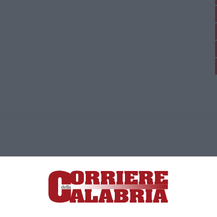
ica di News&Com S.r.l ©2012-
-2026. Tutti i diritti riservati.
ia, Lamezia Terme (CZ)
irettore responsabile Paola Militano |
Privacy