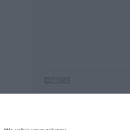
Corriere delle Calabria è una testata giornalist
P.IVA. 03199620794, Via del mare 6/G, S.Eufem
Iscrizione tribunale di Lamezia Terme 5/2011 - D
Effettua una ricerca sul Corriere delle Calabria