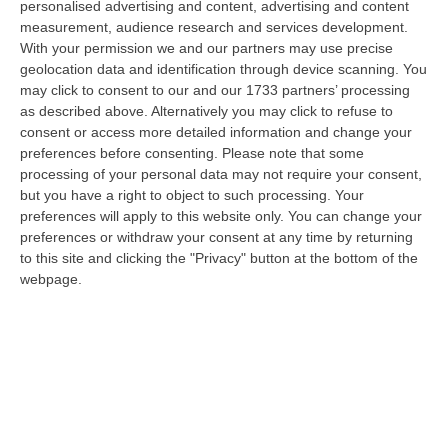
personalised advertising and content, advertising and content
del…
measurement, audience research and services development.
08 Agosto, 18:40
With your permission we and our partners may use precise
geolocation data and identification through device scanning. You
La Denuncia Di Si-Avs Calabria: «Bloccate In Mezzo Al Mare Oltre
may click to consent to our and our 1733 partners’ processing
500 Persone Dirette Al Corteo No Ponte»
as described above. Alternatively you may click to refuse to
“LAMEZIA TERME Il segretario regionale Sinistra Italiana Avs
consent or access more detailed information and change your
della Calabria, Fernando Pignataro, in una nota ha segnala il ritardo con
preferences before consenting.
Please note that some
il q…
processing of your personal data may not require your consent,
08 Agosto, 18:25
but you have a right to object to such processing. Your
preferences will apply to this website only. You can change your
Incidente Coinvolge Tre Auto Sull’A2, Traffico Rallentato Tra Altilia
preferences or withdraw your consent at any time by returning
to this site and clicking the "Privacy" button at the bottom of the
Grimaldi E San Mango
webpage.
“LAMEZIA TERME A causa di un incidente che ha visto il coinvolgimento
di tre veicoli, si registrano rallentamenti al traffico in direzione s…
08 Agosto, 18:15
Il Ssn Recupera Personale: +1,6% Secondo L’ultima Rilevazione
Ministeriale
“ROMA Il Servizio sanitario nazionale continua a recuperare personale
dopo gli anni di contrazione che hanno caratterizzato il decennio scor…