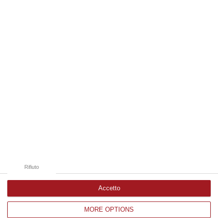
08 Agosto, 18:05
Edizioni provinciali
Catanzaro
Cosenza
Vibo Valentia
Reggio Calabria
Crotone
Rifiuto
Accetto
MORE OPTIONS