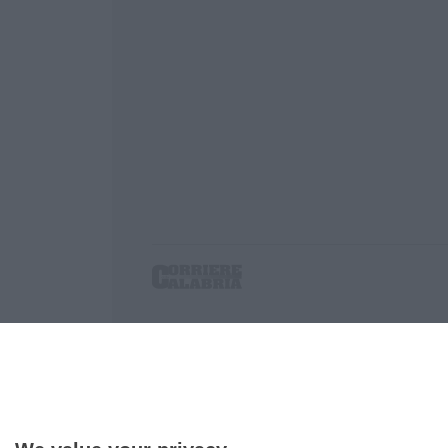
Corriere delle Calabria è una testata giornalist
P.IVA. 03199620794, Via del mare 6/G, S.Eufem
Iscrizione tribunale di Lamezia Terme 5/2011 - D
Effettua una ricerca sul Corriere delle Calabria