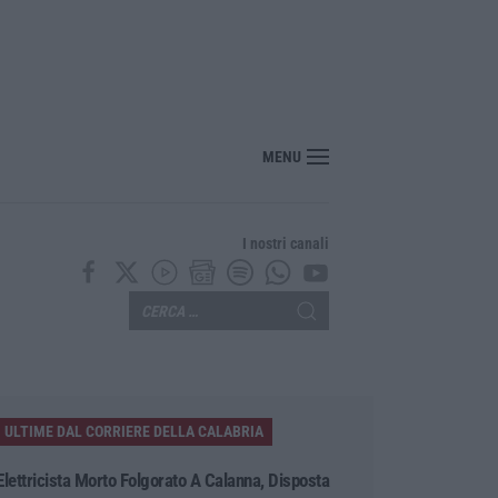
Reggio Calabria, Cisl e Fai Cisl: «Occasione di grande rilievo per il territorio»
MENU
I nostri canali
ULTIME DAL CORRIERE DELLA CALABRIA
Elettricista Morto Folgorato A Calanna, Disposta