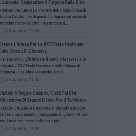
L’autopsia: Sequestrato Il Furgone Della Ditta
“REGGIO CALABRIA La Procura della Repubblica di
Reggio Calabria ha disposto l’autopsia sul corpo di
Antonino Fabio Calabrò, l’elettricista d…
08 Agosto, 12:09
Cresce L’attesa Per La XXV Festa Nazionale
Dello Stocco Di Cittanova
“CITTANOVA E’ già iniziato il conto alla rovescia in
vista della XXV Festa Nazionale dello Stocco di
Cittanova. Il celebre evento dell’estat…
08 Agosto, 11:40
Vinitaly A Reggio Calabria, Cisl E Fai Cisl:
«Occasione Di Grande Rilievo Per Il Territorio»
“REGGIO CALABRIA L’approdo di Vinitaly a Reggio
Calabria rappresenta un’occasione di grande rilievo
per il territorio metropolitano e per l’…
08 Agosto, 11:04