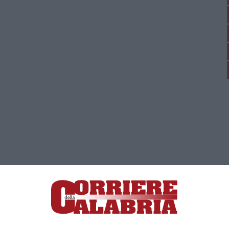
ica di News&Com S.r.l ©2012-
-2026. Tutti i diritti riservati.
ia, Lamezia Terme (CZ)
irettore responsabile Paola Militano |
Privacy