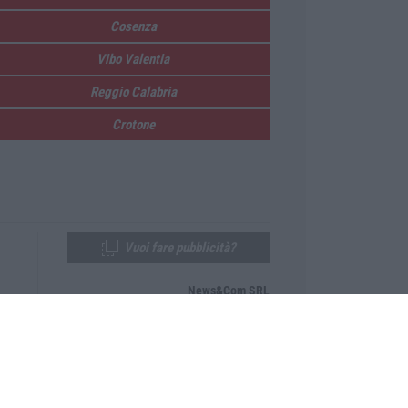
Cosenza
Vibo Valentia
Reggio Calabria
Crotone
Vuoi fare pubblicità?
News&Com SRL
Telefono:
0968-53665
Email:
newsandcom@gmail.com