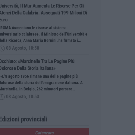
Università, Il Mur Aumenta Le Risorse Per Gli
Atenei Della Calabria. Assegnati 199 Milioni Di
Euro
“ROMA Aumentano le risorse al sistema
universitario calabrese. Il Ministro dell’Università e
della Ricerca, Anna Maria Bernini, ha firmato i…
08 Agosto, 10:58
Occhiuto: «Marcinelle Tra Le Pagine Più
Dolorose Della Storia Italiana»
“«L’8 agosto 1956 rimane una delle pagine più
dolorose della storia dell’emigrazione italiana. A
Marcinelle, in Belgio, 262 minatori persero…
08 Agosto, 10:53
Edizioni provinciali
Catanzaro