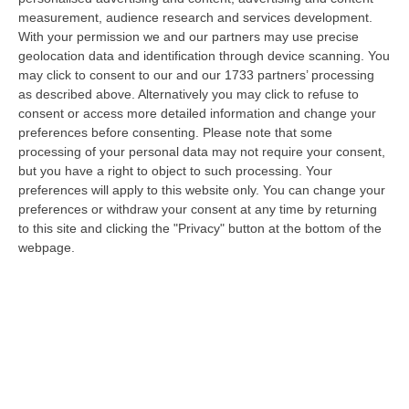
c…
measurement, audience research and services development.
10 Agosto, 7:16
With your permission we and our partners may use precise
geolocation data and identification through device scanning. You
Quando Il Bosco Resta Solo
may click to consent to our and our 1733 partners’ processing
“La Calabria brucia d’estate, ma il fuoco comincia quando le montagne si
as described above. Alternatively you may click to refuse to
spopolano, quando le campagne vengono abbandonate, quando nei
consent or access more detailed information and change your
bosch…
preferences before consenting.
Please note that some
processing of your personal data may not require your consent,
10 Agosto, 7:00
but you have a right to object to such processing. Your
preferences will apply to this website only. You can change your
Statale 106 Senza Pace: Traffico In Tilt Nel Tratto Cosentino Per
preferences or withdraw your consent at any time by returning
Un Tir In Fiamme In Galleria
to this site and clicking the "Privacy" button at the bottom of the
“COSENZA Non bastavano gli incidenti, ecco i mezzi in fiamme: oggi un
webpage.
Tir ha preso fuoco sulla statale 106 nella nuova galleria del terzo me…
09 Agosto, 21:50
Vinitaly And The City, Calderone: «La Calabria Dimostra Vivacità
Imprenditoriale E Crescita Occupazionale»
“REGGIO CALABRIA Arriva puntuale all’area talk del Vinitaly and the city
a Reggio Calabria la ministra del lavoro Marina Elvira Calderone. «…
09 Agosto, 20:31