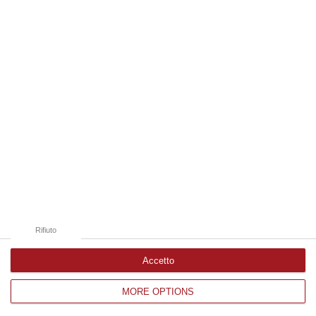
Edizioni provinciali
Catanzaro
Cosenza
Vibo Valentia
Reggio Calabria
Crotone
Rifiuto
Accetto
MORE OPTIONS
Corriere delle Calabria è una testata giornalistica di News&Com S.r.l