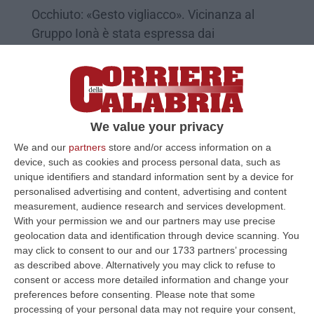
Occhiuto: «Gesto vigliacco». Vicinanza al
Gruppo Ionà è stata espressa dai
rappresentanti politici di tutti gli schieramenti
Pubblicato il: 08/04/25 – 10:25
We value your privacy
We and our
partners
store and/or access information on a
device, such as cookies and process personal data, such as
unique identifiers and standard information sent by a device for
personalised advertising and content, advertising and content
measurement, audience research and services development.
With your permission we and our partners may use precise
geolocation data and identification through device scanning. You
may click to consent to our and our 1733 partners’ processing
as described above. Alternatively you may click to refuse to
Incendio distrugge il concessionario
consent or access more detailed information and change your
Calabria Motori a Reggio – FOTO
preferences before consenting.
Please note that some
processing of your personal data may not require your consent,