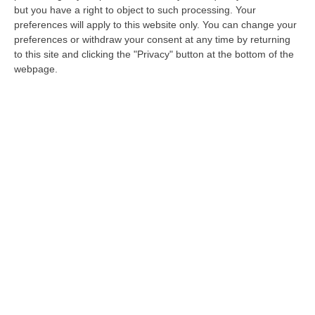
Il rogo è divampato nella notte nella zona
but you have a right to object to such processing. Your
industriale. Nessun ferito, le immagini della
preferences will apply to this website only. You can change your
preferences or withdraw your consent at any time by returning
videosorveglianza sono al vaglio degli
to this site and clicking the "Privacy" button at the bottom of the
inquirenti
webpage.
Pubblicato il: 08/04/25 – 8:33
ULTIME DAL CORRIERE DELLA CALABRIA
San Ferdinando, Giallo Sul Ritrovamento Del Corpo Senza Vita Di
Un Neonato
“SAN FERDINANDO La notizia ha gettato nello sconforto la comunità di
San Ferdinando, in provincia di Reggio Calabria. Il ritrovamento del co…
07 Agosto, 19:59
Distrofia, La Calabria Pagherà Le Prestazioni Oltre Limiti Di Spesa
Per I Pazienti Curati In Emilia Romagna
“CATANZARO La Regione Calabria riconoscerà il pagamento delle