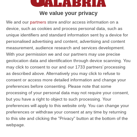
Il fumo ha creato apprensione nei residenti di
We value your privacy
una palazzo a via Nazario Sauro. Intervento
dei vigili del fuoco. Nessun ferito
We and our
partners
store and/or access information on a
device, such as cookies and process personal data, such as
Pubblicato il: 10/05/21 – 16:31
unique identifiers and standard information sent by a device for
personalised advertising and content, advertising and content
measurement, audience research and services development.
With your permission we and our partners may use precise
ULTIME DAL CORRIERE DELLA CALABRIA
geolocation data and identification through device scanning. You
may click to consent to our and our 1733 partners’ processing
Sistema Bibliotecario Vibonese, La Dura Replica Di Soriano E
as described above. Alternatively you may click to refuse to
Romeo: «Il Fallimento È Di Chi Ha Staccato La Spina»
consent or access more detailed information and change your
“VIBO VALENTIA «In queste ore si stanno susseguendo dichiarazioni e
preferences before consenting.
Please note that some
prese di posizione sul futuro del Sistema Bibliotecario Vibonese.
processing of your personal data may not require your consent,
Compre…
but you have a right to object to such processing. Your
preferences will apply to this website only. You can change your
06 Agosto, 22:18
preferences or withdraw your consent at any time by returning
to this site and clicking the "Privacy" button at the bottom of the
Laurea In Medicina, Arriva Il Decreto: Aumentano I Posti
webpage.
“ROMA Aumentano i posti disponibili per l’immatricolazione ai corsi di
laurea magistrale in Medicina e Chirurgia, Odontoiatria e Protesi den…