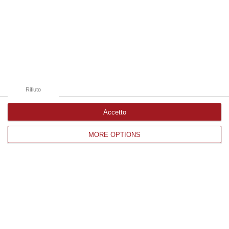
06 Agosto, 19:49
Edizioni provinciali
Catanzaro
Cosenza
Rifiuto
Vibo Valentia
Accetto
Reggio Calabria
MORE OPTIONS
Crotone
Corriere delle Calabria è una testata giornalistica di News&Com S.r.l