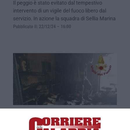
Il peggio è stato evitato dal tempestivo
intervento di un vigile del fuoco libero dal
servizio. In azione la squadra di Sellia Marina
Pubblicato il: 22/12/24 – 16:00
Panico e fuga sul tetto a Catanzaro Lido
per l’incendio di uno studio medico –
FOTO