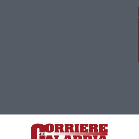
ica di News&Com S.r.l ©2012-
-2026. Tutti i diritti riservati.
ia, Lamezia Terme (CZ)
irettore responsabile Paola Militano |
Privacy