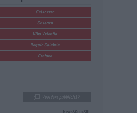
Catanzaro
Cosenza
Vibo Valentia
Reggio Calabria
Crotone
Vuoi fare pubblicità?
News&Com SRL
Telefono:
0968-53665
Email:
newsandcom@gmail.com