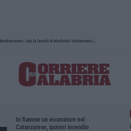
Reggio Calabria, Bernini in visita alla Mediterranea: «Qui la facoltà di Medicina? Valuteremo la domanda»
In fiamme un escavatore nel
Catanzarese, ipotesi incendio