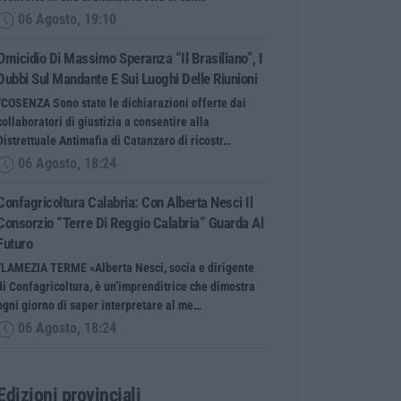
06 Agosto, 19:10
Omicidio Di Massimo Speranza “il Brasiliano”, I
Dubbi Sul Mandante E Sui Luoghi Delle Riunioni
“COSENZA Sono state le dichiarazioni offerte dai
collaboratori di giustizia a consentire alla
Distrettuale Antimafia di Catanzaro di ricostr…
06 Agosto, 18:24
Confagricoltura Calabria: Con Alberta Nesci Il
Consorzio “Terre Di Reggio Calabria” Guarda Al
Futuro
“LAMEZIA TERME «Alberta Nesci, socia e dirigente
di Confagricoltura, è un’imprenditrice che dimostra
ogni giorno di saper interpretare al me…
06 Agosto, 18:24
Edizioni provinciali