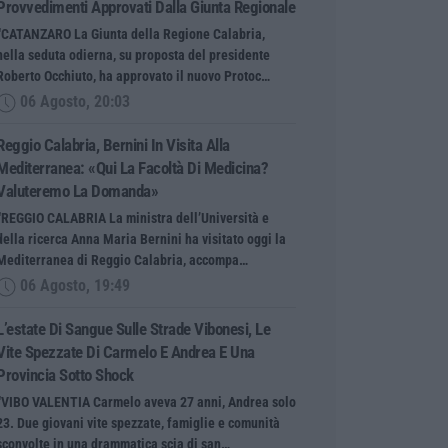
Provvedimenti Approvati Dalla Giunta Regionale
“CATANZARO La Giunta della Regione Calabria,
nella seduta odierna, su proposta del presidente
Roberto Occhiuto, ha approvato il nuovo Protoc…
06 Agosto, 20:03
Reggio Calabria, Bernini In Visita Alla
Mediterranea: «Qui La Facoltà Di Medicina?
Valuteremo La Domanda»
“REGGIO CALABRIA La ministra dell’Università e
della ricerca Anna Maria Bernini ha visitato oggi la
Mediterranea di Reggio Calabria, accompa…
06 Agosto, 19:49
L’estate Di Sangue Sulle Strade Vibonesi, Le
Vite Spezzate Di Carmelo E Andrea E Una
Provincia Sotto Shock
“VIBO VALENTIA Carmelo aveva 27 anni, Andrea solo
23. Due giovani vite spezzate, famiglie e comunità
sconvolte in una drammatica scia di san…