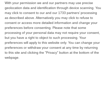
Meteo, Ondata Di Caldo Estremo Fino A Ferragosto
With your permission we and our partners may use precise
“Nella giornata di oggi ancora temporali, in alcuni casi molto intensi, sui
geolocation data and identification through device scanning. You
rilievi di Alpi e Appennini, e in locale estensione fin verso le…
may click to consent to our and our 1733 partners’ processing
09 Agosto, 15:10
as described above. Alternatively you may click to refuse to
consent or access more detailed information and change your
Razionalizzazione Della Spesa Sanitaria E Acquisti Sotto Controllo.
preferences before consenting.
Please note that some
processing of your personal data may not require your consent,
La Strategia “anti-Sprechi” Della Regione
but you have a right to object to such processing. Your
“CATANZARO La razionalizzazione della spesa sanitaria passa dalla
preferences will apply to this website only. You can change your
centralizzazione degli acquisti. È una delle direttrici individuate dalla…
preferences or withdraw your consent at any time by returning
09 Agosto, 14:37
to this site and clicking the "Privacy" button at the bottom of the
webpage.
Un’altra Tragedia Sulle Strade Vibonesi, Incidente Tra Zambrone E
Briatico: Muore Una Donna, Diversi Feriti
“VIBO VALENTIA Ancora sangue sulle strade vibonesi. Questa mattina un
altro tragico incidente è avvenuto sulla ex statale 522 tra Zambrone e…
09 Agosto, 13:34
Edizioni provinciali