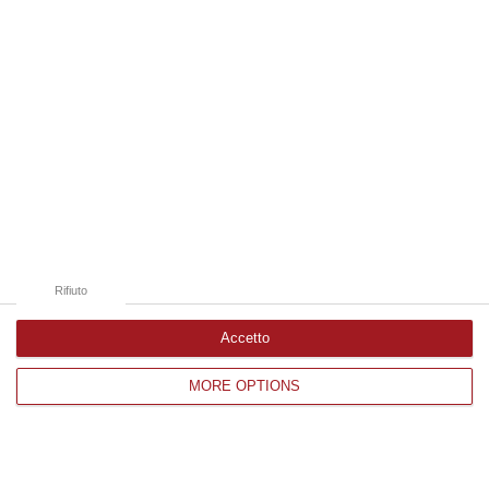
Catanzaro
Cosenza
Vibo Valentia
Reggio Calabria
Crotone
Rifiuto
Accetto
Corriere delle Calabria è una testata giornalistica di News&Com S.r.l
MORE OPTIONS
©2012-
-2026. Tutti i diritti riservati.
P.IVA. 03199620794, Via del mare 6/G, S.Eufemia, Lamezia Terme
(CZ)
Iscrizione tribunale di Lamezia Terme 5/2011 - Direttore