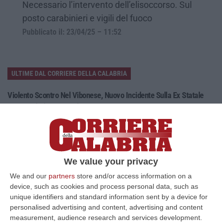
Necessario l’intervento dell’elisoccorso. Sul
posto carabinieri e vigili del fuoco
Pubblicato il: 23/04/25 – 11:52
ULTIME DAL CORRIERE DELLA CALABRIA
Violento Scontro Nel Vibonese, Nuovo Incidente Sulla Ex Statale
522 A Briatico: Un Ferito
“VIBO VALENTIA A poche ore dalla tragica morte di una donna a causa di
un incidente avvenuto tra Zambrone e Briatico, un altro grave sinistr…
09 Agosto, 15:39
We value your privacy
Pronto Soccorso In Affanno, In Estate Mancano 7 Mila Medici
We and our
partners
store and/or access information on a
“La carenza di medici nei Pronto soccorso si aggrava d’estate, quando
device, such as cookies and process personal data, such as
alle scoperture strutturali degli organici si aggiungono le assenze pe…
unique identifiers and standard information sent by a device for
09 Agosto, 15:13
personalised advertising and content, advertising and content
measurement, audience research and services development.