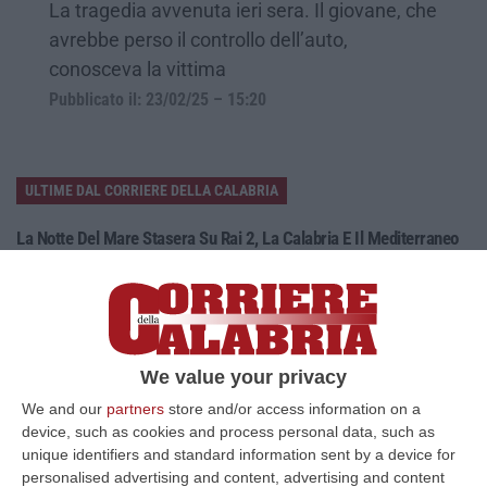
La tragedia avvenuta ieri sera. Il giovane, che
avrebbe perso il controllo dell’auto,
conosceva la vittima
Pubblicato il: 23/02/25 – 15:20
ULTIME DAL CORRIERE DELLA CALABRIA
La Notte Del Mare Stasera Su Rai 2, La Calabria E Il Mediterraneo
Protagonisti Dal Castello Murat Di Pizzo
“PIZZO Il blu della Calabria, le sue coste, il Mediterraneo e soprattutto le
tante voci che ogni giorno raccontano, studiano, proteggono e v…
09 Agosto, 12:52
We value your privacy
Evade Dai Domiciliari, Boss Ergastolano Torna In Carcere
We and our
partners
store and/or access information on a
“È tornato in carcere Giovanni Calasso, 61 anni, storico esponente della
device, such as cookies and process personal data, such as
Sacra Corona Unita e già condannato all’ergastolo, arrestato il 1°…
unique identifiers and standard information sent by a device for
09 Agosto, 12:18
personalised advertising and content, advertising and content