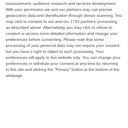
measurement, audience research and services development.
In Fiamme Nella Notte Il Capannone Di Un’azienda A
With your permission we and our partners may use precise
Montegiordano, Danni Da Oltre Un Milione Di Euro
geolocation data and identification through device scanning. You
may click to consent to our and our 1733 partners’ processing
“MONTEGIORDANO Un grosso incendio ha colpito questa notte un
as described above. Alternatively you may click to refuse to
capannone della Sassone Tartufi, azienda di Montegiordano
consent or access more detailed information and change your
specializzata nella c…
preferences before consenting.
Please note that some
09 Agosto, 11:59
processing of your personal data may not require your consent,
but you have a right to object to such processing. Your
È Morto Massimiliano Cencelli, Fu Ideatore Dell’omonimo
preferences will apply to this website only. You can change your
“manuale”
preferences or withdraw your consent at any time by returning
“ROMA E’ morto a Roma ieri pomeriggio Massimiliano Cencelli, aveva 90
to this site and clicking the "Privacy" button at the bottom of the
anni. Funzionario della Democrazia Cristiana degli anni ’60, divenne f…
webpage.
09 Agosto, 10:43
Antonino Scopelliti, Il “giudice Solo” Contro Le Mafie. L’agguato
Nel 1991 E Il Patto Tra ‘ndrangheta E Cosa Nostra
“REGGIO CALABRIA Era una calda giornata, tipica dell’estate calabrese. Il
“giudice solo”, come era stato ribattezzato, Antonino Scopelliti…
09 Agosto, 10:31