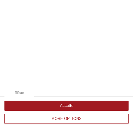
Edizioni provinciali
Catanzaro
Cosenza
Vibo Valentia
Reggio Calabria
Crotone
Rifiuto
Accetto
MORE OPTIONS
Corriere delle Calabria è una testata giornalistica di News&Com S.r.l
©2012-
-2026. Tutti i diritti riservati.