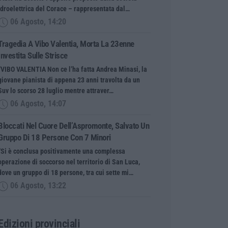
Idroelettrica del Corace – rappresentata dal…
06 Agosto, 14:20
Tragedia A Vibo Valentia, Morta La 23enne
Investita Sulle Strisce
“VIBO VALENTIA Non ce l’ha fatta Andrea Minasi, la
giovane pianista di appena 23 anni travolta da un
Suv lo scorso 28 luglio mentre attraver…
06 Agosto, 14:07
Bloccati Nel Cuore Dell’Aspromonte, Salvato Un
Gruppo Di 18 Persone Con 7 Minori
“Si è conclusa positivamente una complessa
operazione di soccorso nel territorio di San Luca,
dove un gruppo di 18 persone, tra cui sette mi…
06 Agosto, 13:22
Edizioni provinciali