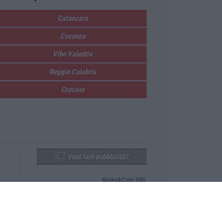
Catanzaro
Cosenza
Vibo Valentia
Reggio Calabria
Crotone
Vuoi fare pubblicità?
News&Com SRL
Telefono:
0968-53665
Email:
newsandcom@gmail.com