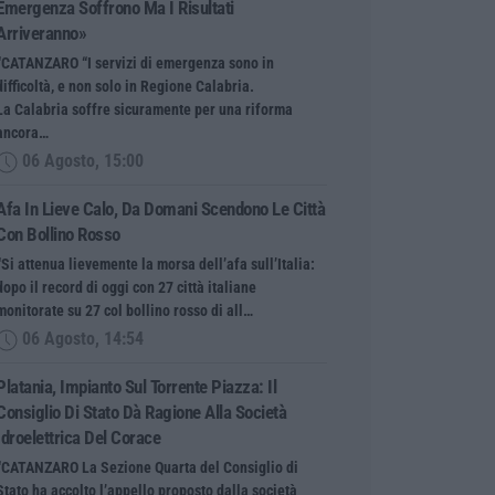
Emergenza Soffrono Ma I Risultati
Arriveranno»
“CATANZARO “I servizi di emergenza sono in
difficoltà, e non solo in Regione Calabria.
La Calabria soffre sicuramente per una riforma
ancora…
06 Agosto, 15:00
Afa In Lieve Calo, Da Domani Scendono Le Città
Con Bollino Rosso
“Si attenua lievemente la morsa dell’afa sull’Italia:
dopo il record di oggi con 27 città italiane
monitorate su 27 col bollino rosso di all…
06 Agosto, 14:54
Platania, Impianto Sul Torrente Piazza: Il
Consiglio Di Stato Dà Ragione Alla Società
Idroelettrica Del Corace
“CATANZARO La Sezione Quarta del Consiglio di
Stato ha accolto l’appello proposto dalla società