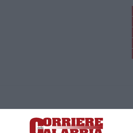
ica di News&Com S.r.l ©2012-
-2026. Tutti i diritti riservati.
ia, Lamezia Terme (CZ)
irettore responsabile Paola Militano |
Privacy