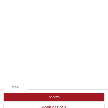
Milano, Bologna, Roma e Napoli. Ci presenteremo come Futuro
nazionale…
08 Agosto, 22:19
Edizioni provinciali
Catanzaro
Cosenza
Vibo Valentia
Reggio Calabria
Crotone
Rifiuto
Accetto
MORE OPTIONS