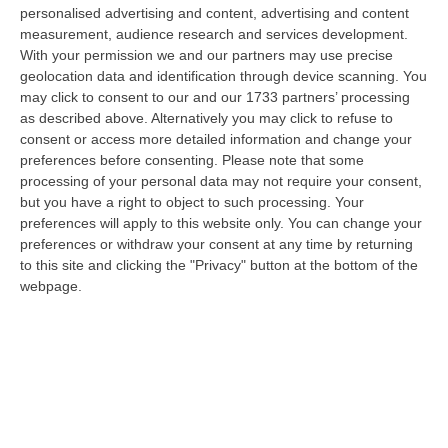
personalised advertising and content, advertising and content
“PETILIA POLICASTRO Prosegue senza sosta l’attività di contrasto alla
measurement, audience research and services development.
diffusione delle sostanze stupefacenti condotta dai Carabinieri della…
With your permission we and our partners may use precise
09 Agosto, 7:55
geolocation data and identification through device scanning. You
may click to consent to our and our 1733 partners’ processing
Il Killer Nascosto Nel Buio E La «condanna A Morte» Decisa Dalla
as described above. Alternatively you may click to refuse to
Cosca Scalise. Dieci Anni Fa L’omicidio Pagliuso
consent or access more detailed information and change your
“LAMEZIA TERME Un foro nella recinzione, un uomo nascosto nel buio e
preferences before consenting.
Please note that some
tre colpi esplosi in appena due secondi. Francesco Pagliuso non ebbe
processing of your personal data may not require your consent,
ne…
but you have a right to object to such processing. Your
09 Agosto, 7:00
preferences will apply to this website only. You can change your
preferences or withdraw your consent at any time by returning
All’asta Il Pallone Della “mano Di Dio” Di Maradona
to this site and clicking the "Privacy" button at the bottom of the
webpage.
“ROMA Il pallone con cui Diego Maradona segnò durante la storica
vittoria dell’Argentina sull’Inghilterra ai Mondiali del 1986 potrebbe
esse…
08 Agosto, 23:28
Milano, Vannacci Candida Il Generale Burgio
“ROMA “La sfida delle grandi città correremo in tutte le grandi città