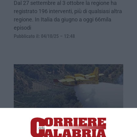
Dal 27 settembre al 3 ottobre la regione ha
registrato 196 interventi, più di qualsiasi altra
regione. In Italia da giugno a oggi 66mila
episodi
Pubblicato il: 04/10/25 – 12:48
Incendi, oggi in Italia 31 richieste di
intervento (9 in Calabria)