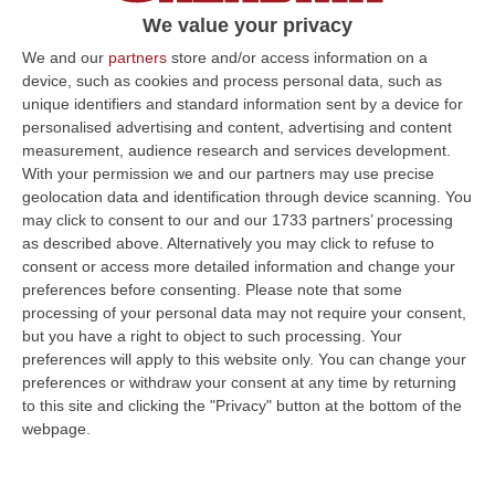
Impegnati equipaggi dei Canadair e degli
We value your privacy
elicotteri della flotta aerea dello Stato
We and our
partners
store and/or access information on a
device, such as cookies and process personal data, such as
Pubblicato il: 17/08/24 – 22:13
unique identifiers and standard information sent by a device for
personalised advertising and content, advertising and content
measurement, audience research and services development.
With your permission we and our partners may use precise
ULTIME DAL CORRIERE DELLA CALABRIA
geolocation data and identification through device scanning. You
may click to consent to our and our 1733 partners’ processing
Incendio Al Policlinico Gemelli, Evacuati Diversi Pazienti
as described above. Alternatively you may click to refuse to
“Un incendio è divampato nella centrale elettrica adiacente al centro
consent or access more detailed information and change your
dialisi del Policlinico Gemelli di Roma. Tutti i pazienti sono stati t…
preferences before consenting.
Please note that some
08 Agosto, 16:37
processing of your personal data may not require your consent,
but you have a right to object to such processing. Your
La Magia Di Pinocchio A Panettieri: Il Piccolo Borgo Si Trasforma
preferences will apply to this website only. You can change your
In Fiaba – FOTO E VIDEO
preferences or withdraw your consent at any time by returning
to this site and clicking the "Privacy" button at the bottom of the
“È il luogo che più di ogni altro ha saputo costruire il racconto
webpage.
scenografico di una storia sacra, quella della natività. A Panettieri il P…
08 Agosto, 16:22