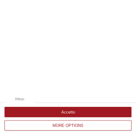
Edizioni provinciali
Catanzaro
Cosenza
Vibo Valentia
Reggio Calabria
Crotone
Rifiuto
Accetto
MORE OPTIONS
Corriere delle Calabria è una testata giornalistica di News&Com S.r.l