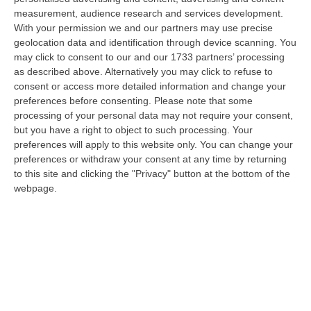
measurement, audience research and services development.
Diamante, Ecco L’ordinanza Sul Divieto Per I 14enni In Strada
With your permission we and our partners may use precise
Senza Accompagnamento
geolocation data and identification through device scanning. You
“DIAMANTE (COSENZA) Tutela dei minori, contrasto ai fenomeni di
may click to consent to our and our 1733 partners’ processing
disagio e devianza minorile, sicurezza e decoro urbano, fruizione serena
as described above. Alternatively you may click to refuse to
del…
consent or access more detailed information and change your
preferences before consenting.
Please note that some
08 Agosto, 18:40
processing of your personal data may not require your consent,
but you have a right to object to such processing. Your
La Denuncia Di Si-Avs Calabria: «Bloccate In Mezzo Al Mare Oltre
preferences will apply to this website only. You can change your
500 Persone Dirette Al Corteo No Ponte»
preferences or withdraw your consent at any time by returning
“LAMEZIA TERME Il segretario regionale Sinistra Italiana Avs
to this site and clicking the "Privacy" button at the bottom of the
della Calabria, Fernando Pignataro, in una nota ha segnala il ritardo con
webpage.
il q…
08 Agosto, 18:25
Incidente Coinvolge Tre Auto Sull’A2: Due Feriti E Traffico
Rallentato Tra Altilia Grimaldi E San Mango
“LAMEZIA TERME A causa di un incidente che ha visto il coinvolgimento
di tre veicoli e il ferimento di due persone, si sono registrati oggi…
08 Agosto, 18:15