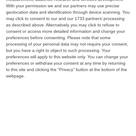
With your permission we and our partners may use precise
Ponte Sullo Stretto, Cgil: «Calabria Sconnessa E Dubbi Sui Conti, Si
geolocation data and identification through device scanning. You
Investa Sulle Priorità»
may click to consent to our and our 1733 partners’ processing
“LAMEZIA TERME “Il via libera dato alla progettazione esecutiva del
as described above. Alternatively you may click to refuse to
Ponte da parte del Consiglio Superiore dei Lavori Pubblici non modifica…
consent or access more detailed information and change your
07 Agosto, 13:23
preferences before consenting.
Please note that some
processing of your personal data may not require your consent,
“Puca” A Venezia Con Il Sostegno Della Calabria Film Commission
but you have a right to object to such processing. Your
preferences will apply to this website only. You can change your
“ROMA “Puca” della regista pugliese Sara Scalera, girato interamente in
preferences or withdraw your consent at any time by returning
Calabria negli spettacolari scenari dei Calanchi di Palizzi e con il…
to this site and clicking the "Privacy" button at the bottom of the
07 Agosto, 13:13
webpage.
Propaganda Per L’Isis E Contenuti Neonazisti, Arrestato Un
16enne
“Un ragazzo di appena 16 anni è stato arrestato dalla Polizia con l’accusa
di partecipazione ad associazione con finalità di terrorismo inte…
07 Agosto, 13:05