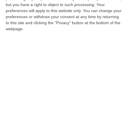
but you have a right to object to such processing. Your
L’ex parlamentare a Rende per presentare il
preferences will apply to this website only. You can change your
suo libro. «La Calabria ha una straordinaria
preferences or withdraw your consent at any time by returning
to this site and clicking the "Privacy" button at the bottom of the
classe dirigente, tant’è che governa la
webpage.
regione»
Pubblicato il: 25/01/25 – 20:26
ULTIME DAL CORRIERE DELLA CALABRIA
È Morto Massimiliano Cencelli, Fu Ideatore Dell’omonimo
“manuale”
“ROMA E’ morto a Roma ieri pomeriggio Massimiliano Cencelli, aveva 90
anni. Funzionario della Democrazia Cristiana degli anni ’60, divenne f…
09 Agosto, 10:43
Antonino Scopelliti, Il “giudice Solo” Contro Le Mafie. L’agguato
Nel 1991 E Il Patto Tra ‘ndrangheta E Cosa Nostra