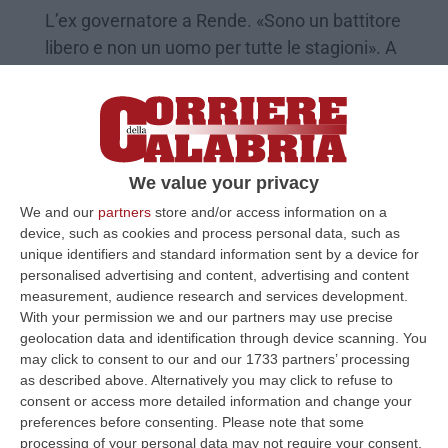
L’ex governatore a Rende. «Sono un battitore
libero e non un uomo per tutte le stagioni». A
Reggio serve «un candidato autorevole»
Pubblicato il: 27/01/25 – 7:51
We value your privacy
We and our
partners
store and/or access information on a
device, such as cookies and process personal data, such as
unique identifiers and standard information sent by a device for
personalised advertising and content, advertising and content
measurement, audience research and services development.
With your permission we and our partners may use precise
geolocation data and identification through device scanning. You
may click to consent to our and our 1733 partners’ processing
as described above. Alternatively you may click to refuse to
Bocchino: «Votai contro l’Autonomia, noi
consent or access more detailed information and change your
meridionali dobbiamo rimboccarci le
preferences before consenting.
Please note that some
processing of your personal data may not require your consent,
maniche» – VIDEO