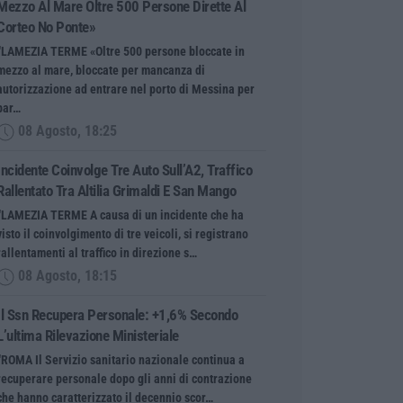
Mezzo Al Mare Oltre 500 Persone Dirette Al
Corteo No Ponte»
“LAMEZIA TERME «Oltre 500 persone bloccate in
mezzo al mare, bloccate per mancanza di
autorizzazione ad entrare nel porto di Messina per
par…
08 Agosto, 18:25
Incidente Coinvolge Tre Auto Sull’A2, Traffico
Rallentato Tra Altilia Grimaldi E San Mango
“LAMEZIA TERME A causa di un incidente che ha
visto il coinvolgimento di tre veicoli, si registrano
rallentamenti al traffico in direzione s…
08 Agosto, 18:15
Il Ssn Recupera Personale: +1,6% Secondo
L’ultima Rilevazione Ministeriale
“ROMA Il Servizio sanitario nazionale continua a
recuperare personale dopo gli anni di contrazione
che hanno caratterizzato il decennio scor…