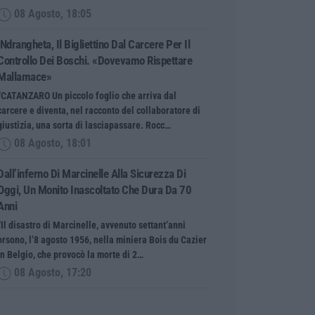
08 Agosto, 18:05
’Ndrangheta, Il Bigliettino Dal Carcere Per Il
Controllo Dei Boschi. «Dovevamo Rispettare
Mallamace»
“CATANZARO Un piccolo foglio che arriva dal
carcere e diventa, nel racconto del collaboratore di
giustizia, una sorta di lasciapassare. Rocc…
08 Agosto, 18:01
Dall’inferno Di Marcinelle Alla Sicurezza Di
Oggi, Un Monito Inascoltato Che Dura Da 70
Anni
“Il disastro di Marcinelle, avvenuto settant’anni
orsono, l’8 agosto 1956, nella miniera Bois du Cazier
in Belgio, che provocò la morte di 2…
08 Agosto, 17:20