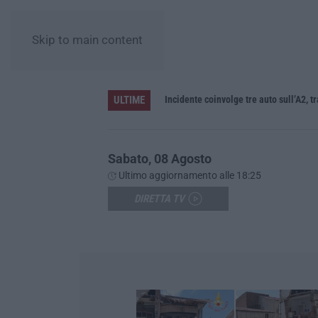
Skip to main content
ULTIME
La denuncia di Si-Avs Calabria: «Bloccate in mezzo al mare oltre 500 persone dirette al corteo No Ponte»
Incidente coinvolge tre auto sull’A2, t
Sabato, 08 Agosto
Ultimo aggiornamento alle 18:25
DIRETTA TV