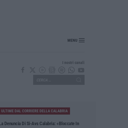
pera personale: +1,6% secondo l’ultima rilevazione ministeriale
MENU
I nostri canali
ULTIME DAL CORRIERE DELLA CALABRIA
La Denuncia Di Si-Avs Calabria: «Bloccate In