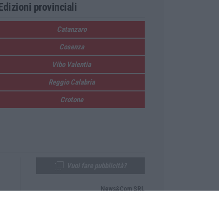
Edizioni provinciali
Catanzaro
Cosenza
Vibo Valentia
Reggio Calabria
Crotone
Vuoi fare pubblicità?
News&Com SRL
Telefono:
0968-53665