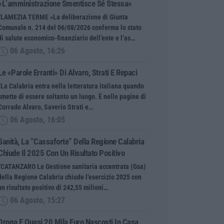
«L’amministrazione Smentisce Sé Stessa»
“LAMEZIA TERME «La deliberazione di Giunta
Comunale n. 214 del 06/08/2026 conferma lo stato
di salute economico-finanziario dell’ente e l’as…
06 Agosto, 16:26
Le «parole Erranti» Di Alvaro, Strati E Repaci
“La Calabria entra nella letteratura italiana quando
smette di essere soltanto un luogo. È nelle pagine di
Corrado Alvaro, Saverio Strati e…
06 Agosto, 16:05
Sanità, La “cassaforte” Della Regione Calabria
Chiude Il 2025 Con Un Risultato Positivo
“CATANZARO La Gestione sanitaria accentrata (Gsa)
della Regione Calabria chiude l’esercizio 2025 con
un risultato positivo di 242,55 milioni…
06 Agosto, 15:27
Droga E Quasi 20 Mila Euro Nascosti In Casa,