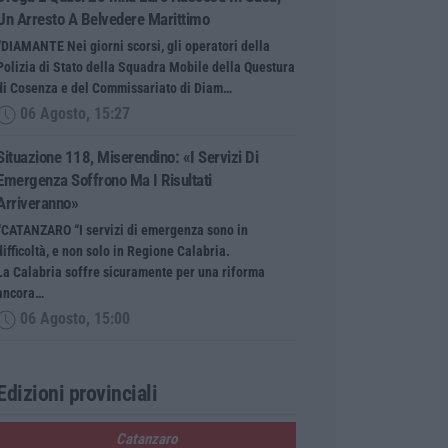
Un Arresto A Belvedere Marittimo
“DIAMANTE Nei giorni scorsi, gli operatori della
Polizia di Stato della Squadra Mobile della Questura
di Cosenza e del Commissariato di Diam…
06 Agosto, 15:27
Situazione 118, Miserendino: «I Servizi Di
Emergenza Soffrono Ma I Risultati
Arriveranno»
“CATANZARO “I servizi di emergenza sono in
difficoltà, e non solo in Regione Calabria.
La Calabria soffre sicuramente per una riforma
ancora…
06 Agosto, 15:00
Edizioni provinciali
Catanzaro