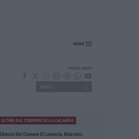
“cassaforte” della Regione Calabria chiude il 2025 con un risultato positivo
MENU
I nostri canali
ULTIME DAL CORRIERE DELLA CALABRIA
Bilancio Del Comune Di Lamezia, Mascaro: