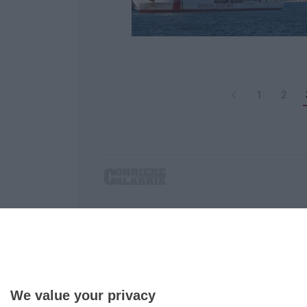
1
2
Corriere delle Calabria è una testata giornalist
P.IVA. 03199620794, Via del mare 6/G, S.Eufem
Iscrizione tribunale di Lamezia Terme 5/2011 - D
Effettua una ricerca sul Corriere delle Calabria
We value your privacy