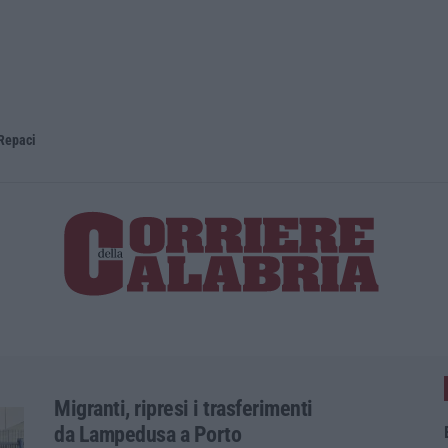
 Repaci
Sanità, la 
Migranti, ripresi i trasferimenti
da Lampedusa a Porto