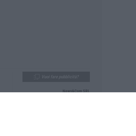
Vuoi fare pubblicità?
News&Com SRL
Telefono:
0968-53665
Email:
newsandcom@gmail.com