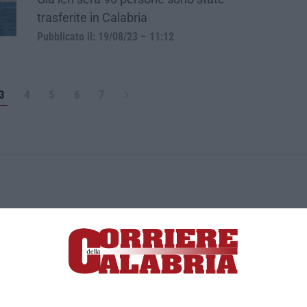
trasferite in Calabria
Pubblicato il: 19/08/23 – 11:12
3
4
5
6
7
ica di News&Com S.r.l ©2012-
-2026. Tutti i diritti riservati.
ia, Lamezia Terme (CZ)
irettore responsabile Paola Militano |
Privacy