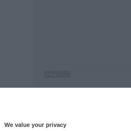
Corriere delle Calabria è una testata giornalist
P.IVA. 03199620794, Via del mare 6/G, S.Eufem
Iscrizione tribunale di Lamezia Terme 5/2011 - D
Effettua una ricerca sul Corriere delle Calabria
We value your privacy