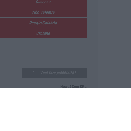
Cosenza
Vibo Valentia
Reggio Calabria
Crotone
Vuoi fare pubblicità?
News&Com SRL
Telefono:
0968-53665
Email:
newsandcom@gmail.com