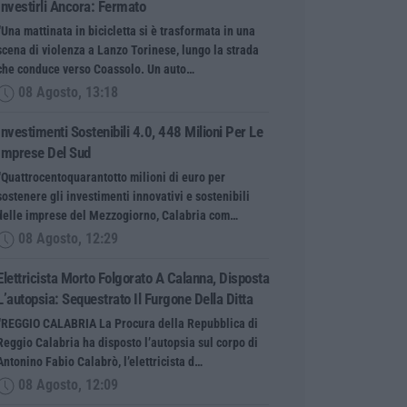
Investirli Ancora: Fermato
“Una mattinata in bicicletta si è trasformata in una
scena di violenza a Lanzo Torinese, lungo la strada
che conduce verso Coassolo. Un auto…
08 Agosto, 13:18
Investimenti Sostenibili 4.0, 448 Milioni Per Le
Imprese Del Sud
“Quattrocentoquarantotto milioni di euro per
sostenere gli investimenti innovativi e sostenibili
delle imprese del Mezzogiorno, Calabria com…
08 Agosto, 12:29
Elettricista Morto Folgorato A Calanna, Disposta
L’autopsia: Sequestrato Il Furgone Della Ditta
“REGGIO CALABRIA La Procura della Repubblica di
Reggio Calabria ha disposto l’autopsia sul corpo di
Antonino Fabio Calabrò, l’elettricista d…
08 Agosto, 12:09