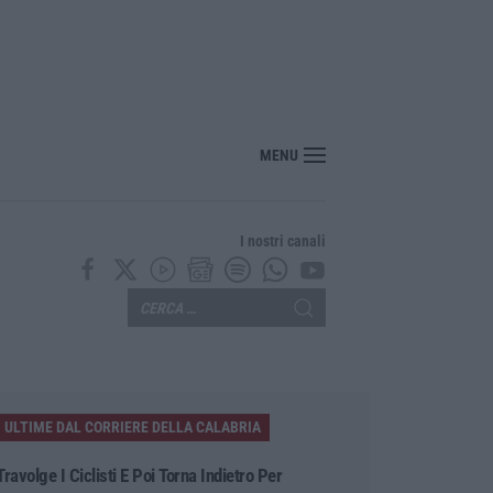
a morto folgorato a Calanna, disposta l’autopsia: sequestrato il furgone della dit
MENU
I nostri canali
ULTIME DAL CORRIERE DELLA CALABRIA
Travolge I Ciclisti E Poi Torna Indietro Per