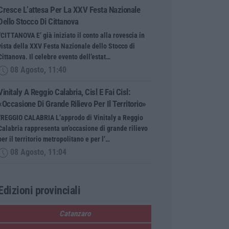
Cresce L’attesa Per La XXV Festa Nazionale
Dello Stocco Di Cittanova
“CITTANOVA E’ già iniziato il conto alla rovescia in
vista della XXV Festa Nazionale dello Stocco di
Cittanova. Il celebre evento dell’estat…
08 Agosto, 11:40
Vinitaly A Reggio Calabria, Cisl E Fai Cisl:
«Occasione Di Grande Rilievo Per Il Territorio»
“REGGIO CALABRIA L’approdo di Vinitaly a Reggio
Calabria rappresenta un’occasione di grande rilievo
per il territorio metropolitano e per l’…
08 Agosto, 11:04
Edizioni provinciali
Catanzaro