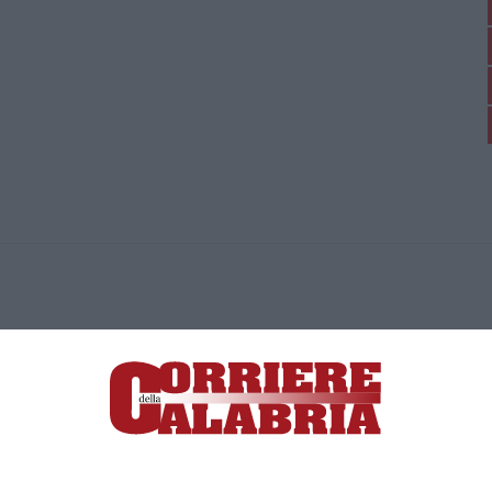
ica di News&Com S.r.l ©2012-
-2026. Tutti i diritti riservati.
ia, Lamezia Terme (CZ)
irettore responsabile Paola Militano |
Privacy