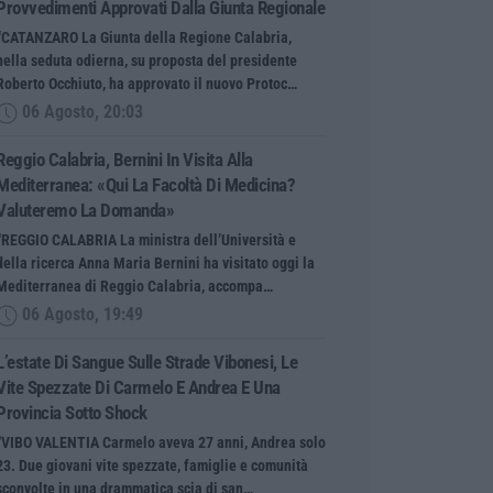
Provvedimenti Approvati Dalla Giunta Regionale
“CATANZARO La Giunta della Regione Calabria,
nella seduta odierna, su proposta del presidente
Roberto Occhiuto, ha approvato il nuovo Protoc…
06 Agosto, 20:03
Reggio Calabria, Bernini In Visita Alla
Mediterranea: «Qui La Facoltà Di Medicina?
Valuteremo La Domanda»
“REGGIO CALABRIA La ministra dell’Università e
della ricerca Anna Maria Bernini ha visitato oggi la
Mediterranea di Reggio Calabria, accompa…
06 Agosto, 19:49
L’estate Di Sangue Sulle Strade Vibonesi, Le
Vite Spezzate Di Carmelo E Andrea E Una
Provincia Sotto Shock
“VIBO VALENTIA Carmelo aveva 27 anni, Andrea solo
23. Due giovani vite spezzate, famiglie e comunità
sconvolte in una drammatica scia di san…