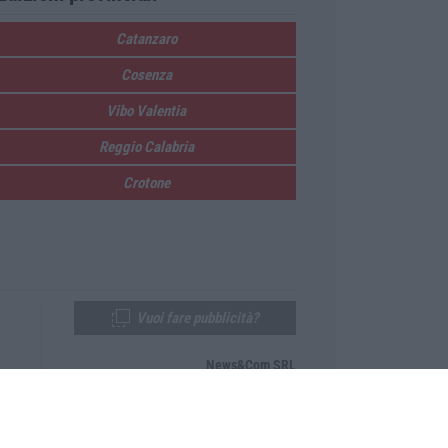
Catanzaro
Cosenza
Vibo Valentia
Reggio Calabria
Crotone
Vuoi fare pubblicità?
News&Com SRL
Telefono:
0968-53665
Email:
newsandcom@gmail.com