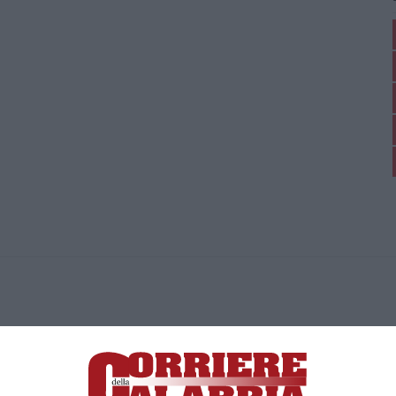
ica di News&Com S.r.l ©2012-
-2026. Tutti i diritti riservati.
ia, Lamezia Terme (CZ)
irettore responsabile Paola Militano |
Privacy