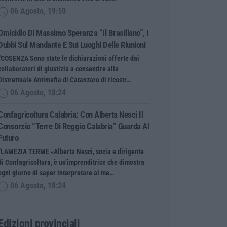
06 Agosto, 19:10
Omicidio Di Massimo Speranza “il Brasiliano”, I
Dubbi Sul Mandante E Sui Luoghi Delle Riunioni
“COSENZA Sono state le dichiarazioni offerte dai
collaboratori di giustizia a consentire alla
Distrettuale Antimafia di Catanzaro di ricostr…
06 Agosto, 18:24
Confagricoltura Calabria: Con Alberta Nesci Il
Consorzio “Terre Di Reggio Calabria” Guarda Al
Futuro
“LAMEZIA TERME «Alberta Nesci, socia e dirigente
di Confagricoltura, è un’imprenditrice che dimostra
ogni giorno di saper interpretare al me…
06 Agosto, 18:24
Edizioni provinciali