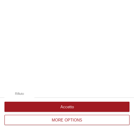
Edizioni provinciali
Catanzaro
Cosenza
Vibo Valentia
Reggio Calabria
Crotone
Rifiuto
Accetto
MORE OPTIONS
Corriere delle Calabria è una testata giornalistica di News&Com S.r.l
©2012-
-2026. Tutti i diritti riservati.