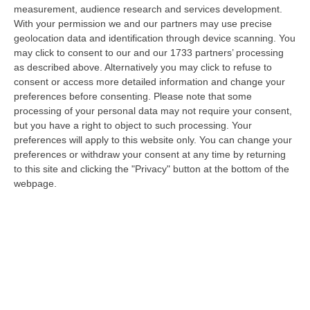
nazionale…
measurement, audience research and services development.
08 Agosto, 22:19
With your permission we and our partners may use precise
geolocation data and identification through device scanning. You
Messina, I “No Ponte” Di Nuovo In Marcia
may click to consent to our and our 1733 partners’ processing
as described above. Alternatively you may click to refuse to
“MESSINA “Chiediamo che venga chiusa la società Stretto di Messina. La
consent or access more detailed information and change your
liquidazione era stata già indicata dal governo Monti nel 2013, e la…
preferences before consenting.
Please note that some
08 Agosto, 21:20
processing of your personal data may not require your consent,
but you have a right to object to such processing. Your
Vinitaly And The City A Reggio: Il Grande Abbraccio Tra Identità
preferences will apply to this website only. You can change your
Del Territorio, Storia E Cultura – FOTO
preferences or withdraw your consent at any time by returning
“REGGIO CALABRIA Vinitaly and the City arriva a Reggio Calabria. Dopo il
to this site and clicking the "Privacy" button at the bottom of the
successo dell’edizione di Sibari, dove la manifestazione ha fatto s…
webpage.
08 Agosto, 20:47
Pride, La “prima Volta” Dell’onda Arcobaleno A Catanzaro. In
Migliaia In Marcia Per I Diritti E La Libertà – FOTO
“CATANZARO Una prima volta destinata a lasciare un segno nella storia
della città. Catanzaro oggi celebra il suo primo Pride: colori, musica…
08 Agosto, 19:38