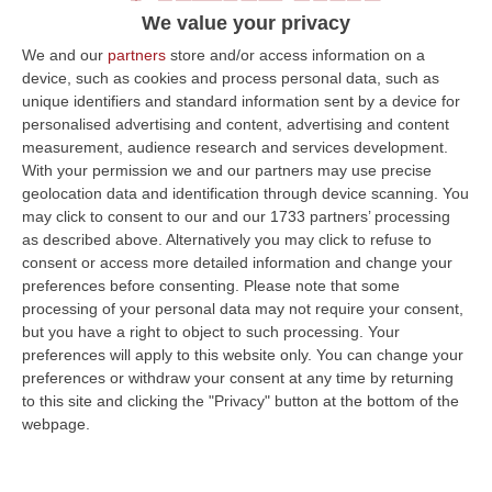
L’ex agente del Sismi e l’incontro a Roma
We value your privacy
per destabilizzare lo Stato. «C’era il gotha
della ‘ndrangheta»
We and our
partners
store and/or access information on a
device, such as cookies and process personal data, such as
Il racconto di Massimo Pizza a Report: «Clan
unique identifiers and standard information sent by a device for
calabresi e siciliani sono la stessa cosa. A
personalised advertising and content, advertising and content
measurement, audience research and services development.
quel summit anche politici, massoni ed
With your permission we and our partners may use precise
eversori di destra»
geolocation data and identification through device scanning. You
Pubblicato il: 07/01/23 – 13:33
may click to consent to our and our 1733 partners’ processing
as described above. Alternatively you may click to refuse to
consent or access more detailed information and change your
preferences before consenting.
Please note that some
processing of your personal data may not require your consent,
but you have a right to object to such processing. Your
preferences will apply to this website only. You can change your
preferences or withdraw your consent at any time by returning
to this site and clicking the "Privacy" button at the bottom of the
webpage.