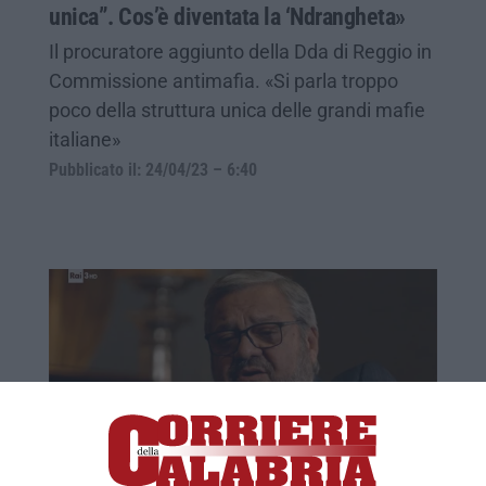
unica”. Cos’è diventata la ‘Ndrangheta»
Il procuratore aggiunto della Dda di Reggio in
Commissione antimafia. «Si parla troppo
poco della struttura unica delle grandi mafie
italiane»
Pubblicato il: 24/04/23 – 6:40