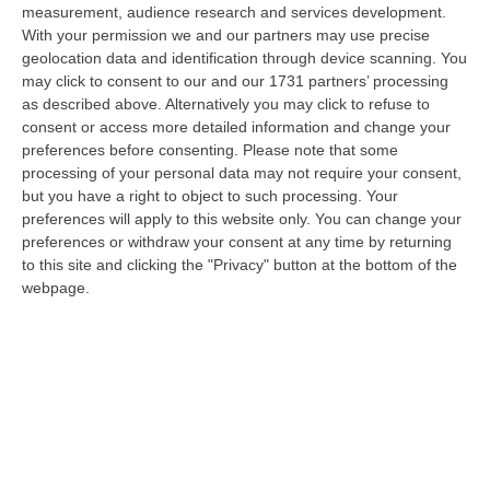
measurement, audience research and services development.
La Rivista “America Journals” Celebra Lo Stilista Anton Giulio
With your permission we and our partners may use precise
Grande
geolocation data and identification through device scanning. You
“«Rinomato per la sua impeccabile maestria artigianale e la sua
may click to consent to our and our 1731 partners’ processing
creatività visionaria, ha trasformato la moda italiana in un’espressione
as described above. Alternatively you may click to refuse to
dur…
consent or access more detailed information and change your
preferences before consenting.
Please note that some
06 Agosto, 20:48
processing of your personal data may not require your consent,
but you have a right to object to such processing. Your
Dai Piani Per Il Rischio Sismico Al Welfare, I Provvedimenti
preferences will apply to this website only. You can change your
Approvati Dalla Giunta Regionale
preferences or withdraw your consent at any time by returning
“CATANZARO La Giunta della Regione Calabria, nella seduta odierna, su
to this site and clicking the "Privacy" button at the bottom of the
proposta del presidente Roberto Occhiuto, ha approvato il nuovo Protoc…
webpage.
06 Agosto, 20:03
Reggio Calabria, Bernini In Visita Alla Mediterranea: «Qui La
Facoltà Di Medicina? Valuteremo La Domanda»
“REGGIO CALABRIA La ministra dell’Università e della ricerca Anna Maria
Bernini ha visitato oggi la Mediterranea di Reggio Calabria, accompa…
06 Agosto, 19:49