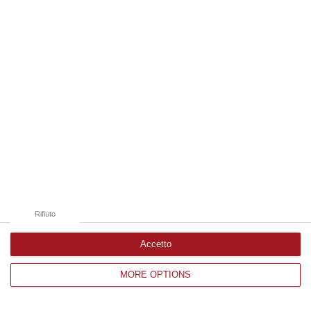
Edizioni provinciali
Catanzaro
Cosenza
Vibo Valentia
Reggio Calabria
Crotone
Rifiuto
Accetto
MORE OPTIONS
Corriere delle Calabria è una testata giornalistica di News&Com S.r.l
©2012-
-2026. Tutti i diritti riservati.