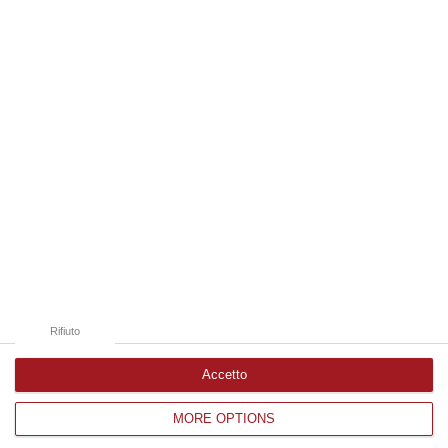
06 Agosto, 18:24
Edizioni provinciali
Catanzaro
Cosenza
Vibo Valentia
Reggio Calabria
Crotone
Rifiuto
Accetto
MORE OPTIONS
Corriere delle Calabria è una testata giornalistica di News&Com S.r.l