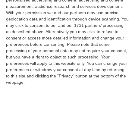
personalised advertising and content, advertising and content
Bernini ha visitato oggi la Mediterranea di Reggio Calabria, accompa…
measurement, audience research and services development.
06 Agosto, 19:49
With your permission we and our partners may use precise
geolocation data and identification through device scanning. You
L’estate Di Sangue Sulle Strade Vibonesi, Le Vite Spezzate Di
may click to consent to our and our 1731 partners’ processing
Carmelo E Andrea E Una Provincia Sotto Shock
as described above. Alternatively you may click to refuse to
consent or access more detailed information and change your
“VIBO VALENTIA Carmelo aveva 27 anni, Andrea solo 23. Due giovani vite
preferences before consenting.
Please note that some
spezzate, famiglie e comunità sconvolte in una drammatica scia di san…
processing of your personal data may not require your consent,
06 Agosto, 19:10
but you have a right to object to such processing. Your
preferences will apply to this website only. You can change your
Omicidio Di Massimo Speranza “il Brasiliano”, I Dubbi Sul
preferences or withdraw your consent at any time by returning
Mandante E Sui Luoghi Delle Riunioni
to this site and clicking the "Privacy" button at the bottom of the
“COSENZA Sono state le dichiarazioni offerte dai collaboratori di
webpage.
giustizia a consentire alla Distrettuale Antimafia di Catanzaro di ricostr…
06 Agosto, 18:24
Confagricoltura Calabria: Con Alberta Nesci Il Consorzio “Terre Di
Reggio Calabria” Guarda Al Futuro
“LAMEZIA TERME «Alberta Nesci, socia e dirigente di Confagricoltura, è
un’imprenditrice che dimostra ogni giorno di saper interpretare al me…