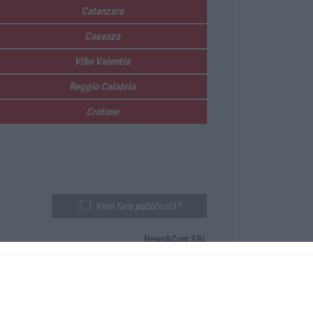
Catanzaro
Cosenza
Vibo Valentia
Reggio Calabria
Crotone
Vuoi fare pubblicità?
News&Com SRL
Telefono:
0968-53665
Email:
newsandcom@gmail.com