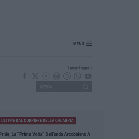
ecco l’ordinanza sul divieto per i 14enni in strada senza accompagnamento
MENU
I nostri canali
ULTIME DAL CORRIERE DELLA CALABRIA
Pride, La “prima Volta” Dell’onda Arcobaleno A