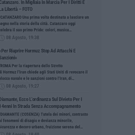
Catanzaro. In Migliaia In Marcia Per I Diritti E
La Libertà – FOTO
“CATANZARO Una prima volta destinata a lasciare un
segno nella storia della città. Catanzaro oggi
celebra il suo primo Pride: colori, musica…
08 Agosto, 19:38
«Per Riaprire Hormuz Stop Ad Attacchi E
Sanzioni»
“ROMA Per la riapertura dello Stretto
di Hormuz l’Iran chiede agli Stati Uniti di revocare il
blocco navale e le sanzioni contro l’Iran, di…
08 Agosto, 19:27
Diamante, Ecco L’ordinanza Sul Divieto Per I
14enni In Strada Senza Accompagnamento
“DIAMANTE (COSENZA) Tutela dei minori, contrasto
ai fenomeni di disagio e devianza minorile,
sicurezza e decoro urbano, fruizione serena del…
08 Agosto, 18:40