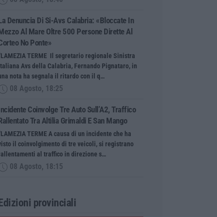
La Denuncia Di Si-Avs Calabria: «Bloccate In
Mezzo Al Mare Oltre 500 Persone Dirette Al
Corteo No Ponte»
“LAMEZIA TERME Il segretario regionale Sinistra
Italiana Avs della Calabria, Fernando Pignataro, in
una nota ha segnala il ritardo con il q…
08 Agosto, 18:25
Incidente Coinvolge Tre Auto Sull’A2, Traffico
Rallentato Tra Altilia Grimaldi E San Mango
“LAMEZIA TERME A causa di un incidente che ha
visto il coinvolgimento di tre veicoli, si registrano
rallentamenti al traffico in direzione s…
08 Agosto, 18:15
Edizioni provinciali