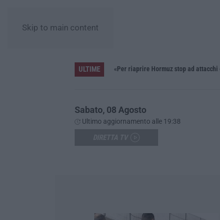
Skip to main content
ULTIME
Pride, la “prima volta” dell’onda arcobaleno a Catanzaro. In migliaia in marcia per i diritti e la libertà – FOTO
«Per riaprire Hormuz stop ad attacchi
Sabato, 08 Agosto
Ultimo aggiornamento alle 19:38
DIRETTA TV