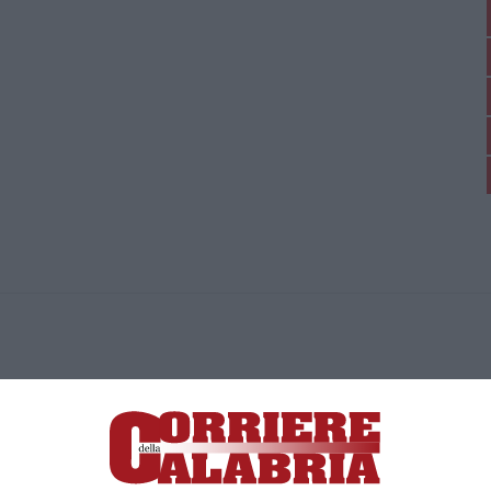
ica di News&Com S.r.l ©2012-
-2026. Tutti i diritti riservati.
ia, Lamezia Terme (CZ)
irettore responsabile Paola Militano |
Privacy