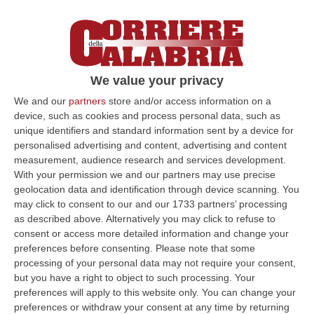
We value your privacy
We and our
partners
store and/or access information on a
device, such as cookies and process personal data, such as
unique identifiers and standard information sent by a device for
Lotteria Italia, venduti 8,6 milioni di
personalised advertising and content, advertising and content
biglietti
measurement, audience research and services development.
With your permission we and our partners may use precise
I numeri vincenti saranno comunicati il ​​6
geolocation data and identification through device scanning. You
gennaio 2025 durante la puntata speciale di
may click to consent to our and our 1733 partners’ processing
as described above. Alternatively you may click to refuse to
‘Affari Tuoi’
consent or access more detailed information and change your
Pubblicato il: 06/01/25 – 7:25
preferences before consenting.
Please note that some
processing of your personal data may not require your consent,
but you have a right to object to such processing. Your
preferences will apply to this website only. You can change your
preferences or withdraw your consent at any time by returning