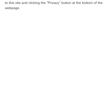
to this site and clicking the "Privacy" button at the bottom of the
webpage.
Lotteria Italia, boom di biglietti venduti:
8,6 milioni
La Lombardia domina le vendite con il 16,4%.
Calabria al 2.2%
Pubblicato il: 03/01/25 – 16:52